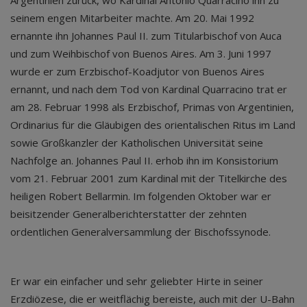
Argentinien zurück, wo Kardinal Antonio Quarracino ihn zu
seinem engen Mitarbeiter machte. Am 20. Mai 1992
ernannte ihn Johannes Paul II. zum Titularbischof von Auca
und zum Weihbischof von Buenos Aires. Am 3. Juni 1997
wurde er zum Erzbischof-Koadjutor von Buenos Aires
ernannt, und nach dem Tod von Kardinal Quarracino trat er
am 28. Februar 1998 als Erzbischof, Primas von Argentinien,
Ordinarius für die Gläubigen des orientalischen Ritus im Land
sowie Großkanzler der Katholischen Universität seine
Nachfolge an. Johannes Paul II. erhob ihn im Konsistorium
vom 21. Februar 2001 zum Kardinal mit der Titelkirche des
heiligen Robert Bellarmin. Im folgenden Oktober war er
beisitzender Generalberichterstatter der zehnten
ordentlichen Generalversammlung der Bischofssynode.
Er war ein einfacher und sehr geliebter Hirte in seiner
Erzdiözese, die er weitflächig bereiste, auch mit der U-Bahn