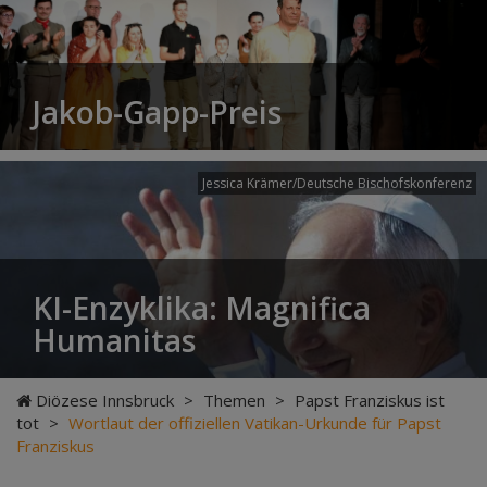
Jakob-Gapp-Preis
Jessica Krämer/Deutsche Bischofskonferenz
KI-Enzyklika: Magnifica
Humanitas
Diözese Innsbruck
>
Themen
>
Papst Franziskus ist
tot
>
Wortlaut der offiziellen Vatikan-Urkunde für Papst
Franziskus