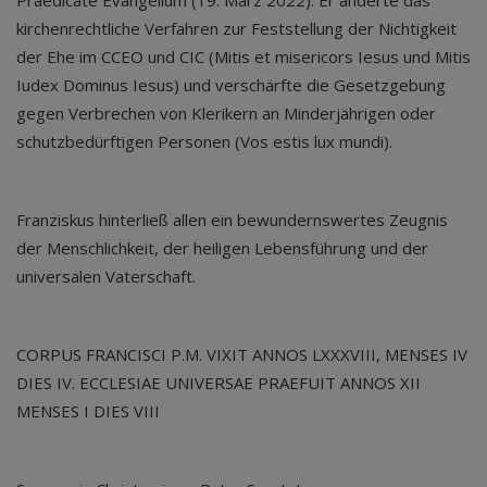
Praedicate Evangelium (19. März 2022). Er änderte das
kirchenrechtliche Verfahren zur Feststellung der Nichtigkeit
der Ehe im CCEO und CIC (Mitis et misericors Iesus und Mitis
Iudex Dominus Iesus) und verschärfte die Gesetzgebung
gegen Verbrechen von Klerikern an Minderjährigen oder
schutzbedürftigen Personen (Vos estis lux mundi).
Franziskus hinterließ allen ein bewundernswertes Zeugnis
der Menschlichkeit, der heiligen Lebensführung und der
universalen Vaterschaft.
CORPUS FRANCISCI P.M. VIXIT ANNOS LXXXVIII, MENSES IV
DIES IV. ECCLESIAE UNIVERSAE PRAEFUIT ANNOS XII
MENSES I DIES VIII