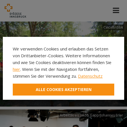
Cincelli/dibk
Wir verwenden Cookies und erlauben das Setzen
von Drittanbieter-Cookies. Weitere Informationen
und wie Sie Cookies deaktivieren können finden Sie
hier
. Wenn Sie mit der Navigation fortfahren,
stimmen Sie der Verwendung zu.
Datenschutz
Neuer Pilgerweg Via
ALLE COOKIES AKZEPTIEREN
Laudato si’
Arbeitskreis Jakob Gapp/Johannes Erler