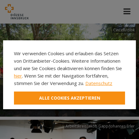
Cincelli/dibk
Wir verwenden Cookies und erlauben das Setzen
von Drittanbieter-Cookies. Weitere Informationen
und wie Sie Cookies deaktivieren können finden Sie
hier
. Wenn Sie mit der Navigation fortfahren,
stimmen Sie der Verwendung zu.
Datenschutz
Neuer Pilgerweg Via
ALLE COOKIES AKZEPTIEREN
Laudato si’
Arbeitskreis Jakob Gapp/Johannes Erler