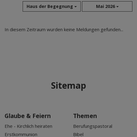
Haus der Begegnung
Mai 2026
Aug 2026
In diesem Zeitraum wurden keine Meldungen gefunden...
Jul 2026
Jun 2026
Mai 2026
Apr 2026
Mär 2026
Feb 2026
Sitemap
Jan 2026
Dez 2025
Nov 2025
Okt 2025
Glaube & Feiern
Themen
Sep 2025
Ehe - Kirchlich heiraten
Berufungspastoral
Erstkommunion
Bibel