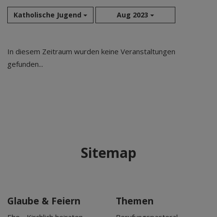
Katholische Jugend
Aug 2023
Aug 2026
In diesem Zeitraum wurden keine Veranstaltungen
Sep 2026
gefunden...
Okt 2026
Nov 2026
Dez 2026
Jan 2027
Feb 2027
Mär 2027
Sitemap
Apr 2027
Mai 2027
Jun 2027
Jul 2027
Glaube & Feiern
Themen