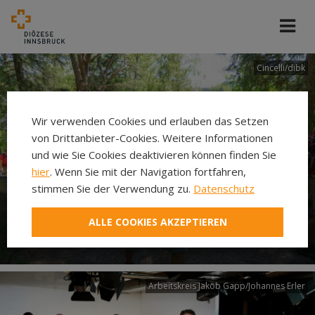
Cincelli/dibk
Wir verwenden Cookies und erlauben das Setzen
von Drittanbieter-Cookies. Weitere Informationen
und wie Sie Cookies deaktivieren können finden Sie
hier
. Wenn Sie mit der Navigation fortfahren,
stimmen Sie der Verwendung zu.
Datenschutz
Neuer Pilgerweg Via
ALLE COOKIES AKZEPTIEREN
Laudato si’
Arbeitskreis Jakob Gapp/Johannes Erler