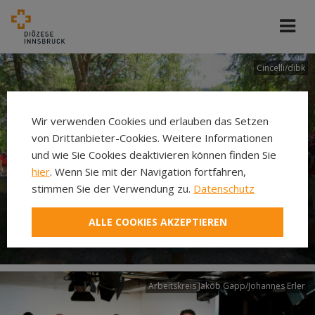
Cincelli/dibk
Wir verwenden Cookies und erlauben das Setzen
von Drittanbieter-Cookies. Weitere Informationen
und wie Sie Cookies deaktivieren können finden Sie
hier
. Wenn Sie mit der Navigation fortfahren,
stimmen Sie der Verwendung zu.
Datenschutz
Neuer Pilgerweg Via
ALLE COOKIES AKZEPTIEREN
Laudato si’
Arbeitskreis Jakob Gapp/Johannes Erler