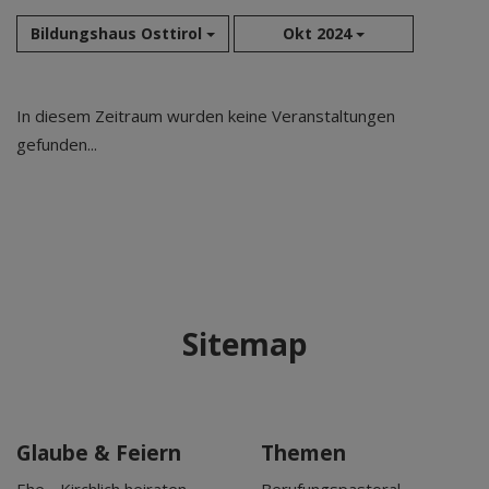
Bildungshaus Osttirol
Okt 2024
Aug 2026
In diesem Zeitraum wurden keine Veranstaltungen
Sep 2026
gefunden...
Okt 2026
Nov 2026
Dez 2026
Jan 2027
Feb 2027
Mär 2027
Sitemap
Apr 2027
Mai 2027
Jun 2027
Jul 2027
Glaube & Feiern
Themen