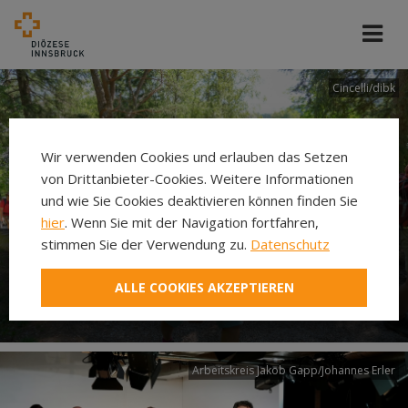
Cincelli/dibk
Wir verwenden Cookies und erlauben das Setzen
von Drittanbieter-Cookies. Weitere Informationen
und wie Sie Cookies deaktivieren können finden Sie
hier
. Wenn Sie mit der Navigation fortfahren,
stimmen Sie der Verwendung zu.
Datenschutz
Neuer Pilgerweg Via
ALLE COOKIES AKZEPTIEREN
Laudato si’
Arbeitskreis Jakob Gapp/Johannes Erler