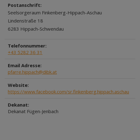
Postanschrift:
Seelsorgeraum Finkenberg-Hippach-Aschau
Lindenstraße 18
6283 Hippach-Schwendau
Telefonnummer:
+43 5282 36 31
Email Adresse:
pfarre.hippach@dibk.at
Website:
https://www.facebook.com/sr.finkenberg.hippach.aschau
Dekanat:
Dekanat Fügen-Jenbach