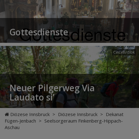
Gottesdienste
Cincelli/dibk
Neuer Pilgerweg Via
Laudato si’
Diözese Innsbruck
>
Diözese Innsbruck
>
Dekanat
Fügen-Jenbach
>
Seelsorgeraum Finkenberg-Hippach-
Aschau