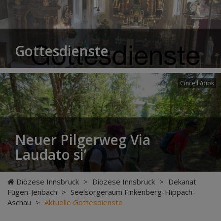
Gottesdienste
Cincelli/dibk
Neuer Pilgerweg Via
Laudato si’
Diözese Innsbruck
>
Diözese Innsbruck
>
Dekanat
Fügen-Jenbach
>
Seelsorgeraum Finkenberg-Hippach-
Aschau
>
Aktuelle Gottesdienste