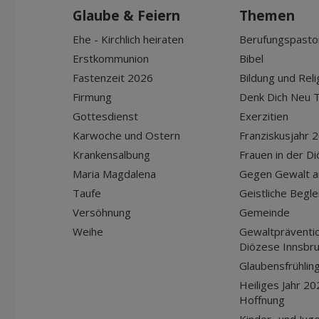
Glaube & Feiern
Themen
Ehe - Kirchlich heiraten
Berufungspasto
Erstkommunion
Bibel
Fastenzeit 2026
Bildung und Reli
Firmung
Denk Dich Neu T
Gottesdienst
Exerzitien
Karwoche und Ostern
Franziskusjahr 
Krankensalbung
Frauen in der D
Maria Magdalena
Gegen Gewalt a
Taufe
Geistliche Begle
Versöhnung
Gemeinde
Weihe
Gewaltpräventio
Diözese Innsbr
Glaubensfrühlin
Heiliges Jahr 20
Hoffnung