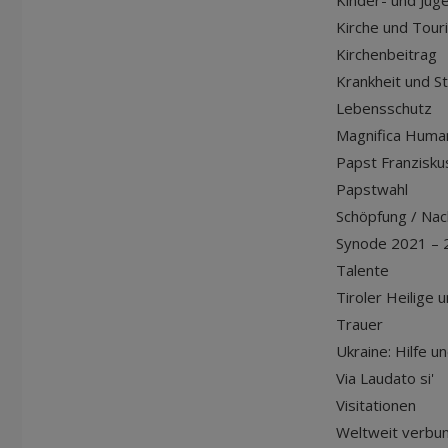
Kinder- und Jug
Kirche und Tour
Kirchenbeitrag
Krankheit und S
Lebensschutz
Magnifica Huma
Papst Franziskus
Papstwahl
Schöpfung / Nach
Synode 2021 – 
Talente
Tiroler Heilige 
Trauer
Ukraine: Hilfe u
Via Laudato si'
Visitationen
Weltweit verbu