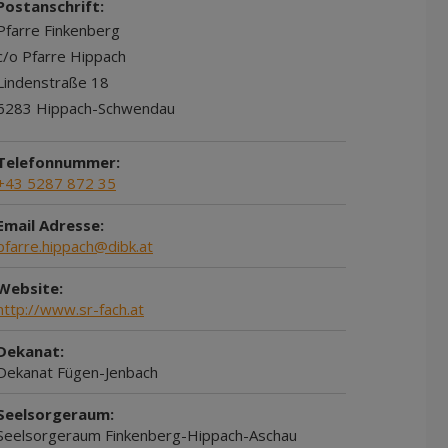
Postanschrift:
Pfarre Finkenberg
c/o Pfarre Hippach
Lindenstraße 18
6283 Hippach-Schwendau
Telefonnummer:
+43 5287 872 35
Email Adresse:
pfarre.hippach@dibk.at
Website:
http://www.sr-fach.at
Dekanat:
Dekanat Fügen-Jenbach
Seelsorgeraum:
Seelsorgeraum Finkenberg-Hippach-Aschau