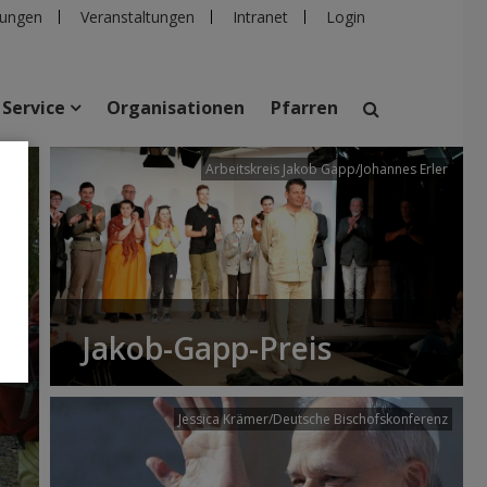
ungen
Veranstaltungen
Intranet
Login
Service
Organisationen
Pfarren
/dibk
Arbeitskreis Jakob Gapp/Johannes Erler
suchen
taltungen
Personen
Pfarren
Einrichtungen
Jakob-Gapp-Preis
Jessica Krämer/Deutsche Bischofskonferenz