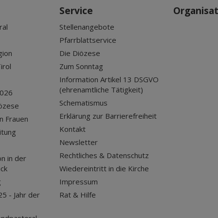
Service
Organisa
ral
Stellenangebote
Pfarrblattservice
gion
Die Diözese
irol
Zum Sonntag
Information Artikel 13 DSGVO
(ehrenamtliche Tätigkeit)
2026
Schematismus
iözese
Erklärung zur Barrierefreiheit
n Frauen
Kontakt
itung
Newsletter
Rechtliches & Datenschutz
n in der
uck
Wiedereintritt in die Kirche
g
Impressum
25 - Jahr der
Rat & Hilfe