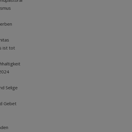
endpastoral
ismus
terben
nitas
 ist tot
haltigkeit
2024
und Selige
nd Gebet
nden