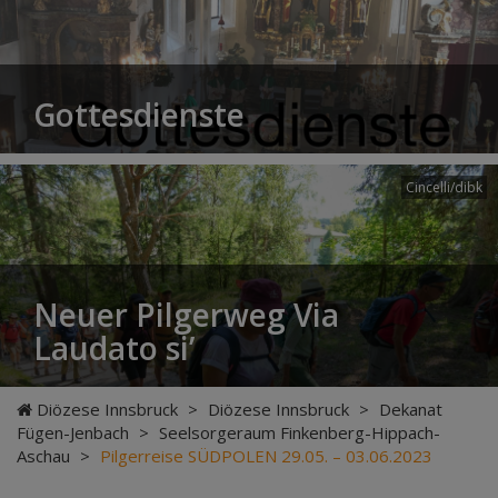
Gottesdienste
Cincelli/dibk
Neuer Pilgerweg Via
Laudato si’
Diözese Innsbruck
>
Diözese Innsbruck
>
Dekanat
Fügen-Jenbach
>
Seelsorgeraum Finkenberg-Hippach-
Aschau
>
Pilgerreise SÜDPOLEN 29.05. – 03.06.2023