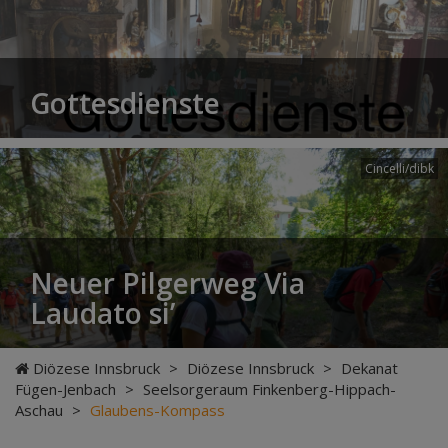
Gottesdienste
Cincelli/dibk
Neuer Pilgerweg Via
Laudato si’
Diözese Innsbruck
>
Diözese Innsbruck
>
Dekanat
Fügen-Jenbach
>
Seelsorgeraum Finkenberg-Hippach-
Aschau
>
Glaubens-Kompass