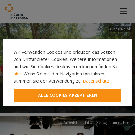
Cincelli/dibk
Wir verwenden Cookies und erlauben das Setzen
von Drittanbieter-Cookies. Weitere Informationen
und wie Sie Cookies deaktivieren können finden Sie
hier
. Wenn Sie mit der Navigation fortfahren,
stimmen Sie der Verwendung zu.
Datenschutz
Neuer Pilgerweg Via
ALLE COOKIES AKZEPTIEREN
Laudato si’
Arbeitskreis Jakob Gapp/Johannes Erler