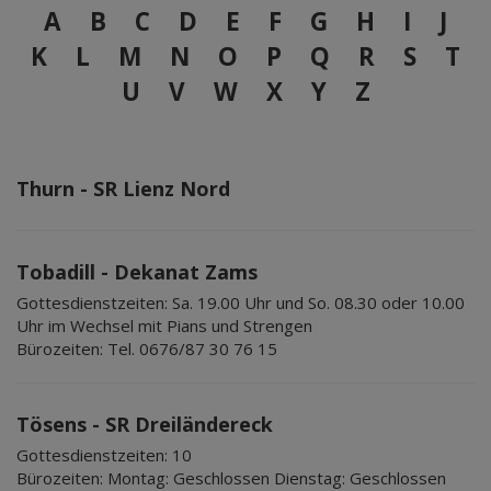
A
B
C
D
E
F
G
H
I
J
K
L
M
N
O
P
Q
R
S
T
U
V
W
X
Y
Z
Thurn - SR Lienz Nord
Tobadill - Dekanat Zams
Gottesdienstzeiten:
Sa. 19.00 Uhr und So. 08.30 oder 10.00
Uhr im Wechsel mit Pians und Strengen
Bürozeiten:
Tel. 0676/87 30 76 15
Tösens - SR Dreiländereck
Gottesdienstzeiten:
10
Bürozeiten:
Montag: Geschlossen Dienstag: Geschlossen