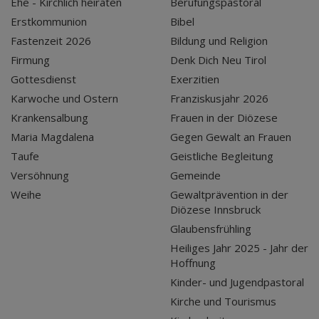
Ehe - Kirchlich heiraten
Berufungspastoral
Erstkommunion
Bibel
Fastenzeit 2026
Bildung und Religion
Firmung
Denk Dich Neu Tirol
Gottesdienst
Exerzitien
Karwoche und Ostern
Franziskusjahr 2026
Krankensalbung
Frauen in der Diözese
Maria Magdalena
Gegen Gewalt an Frauen
Taufe
Geistliche Begleitung
Versöhnung
Gemeinde
Weihe
Gewaltprävention in der
Diözese Innsbruck
Glaubensfrühling
Heiliges Jahr 2025 - Jahr der
Hoffnung
Kinder- und Jugendpastoral
Kirche und Tourismus