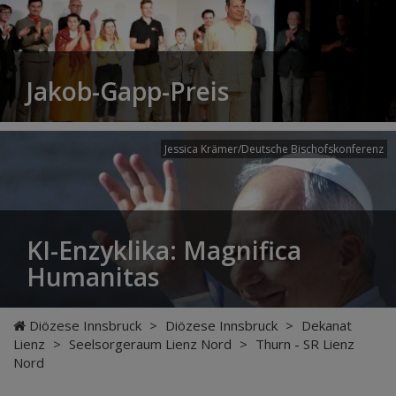
Jakob-Gapp-Preis
Jessica Krämer/Deutsche Bischofskonferenz
KI-Enzyklika: Magnifica
Humanitas
Diözese Innsbruck
>
Diözese Innsbruck
>
Dekanat
Lienz
>
Seelsorgeraum Lienz Nord
>
Thurn - SR Lienz
Nord