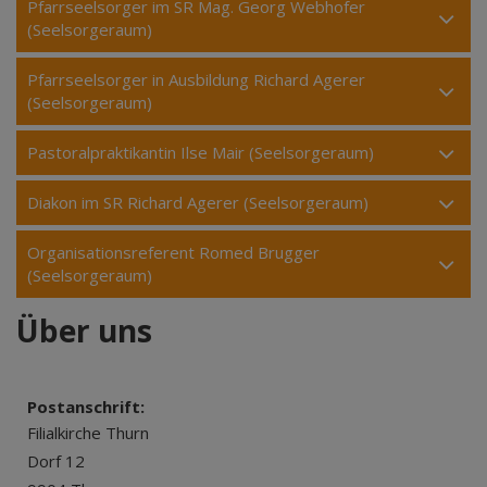
Pfarrseelsorger im SR Mag. Georg Webhofer
(Seelsorgeraum)
Pfarrseelsorger in Ausbildung Richard Agerer
(Seelsorgeraum)
Pastoralpraktikantin Ilse Mair (Seelsorgeraum)
Diakon im SR Richard Agerer (Seelsorgeraum)
Organisationsreferent Romed Brugger
(Seelsorgeraum)
Über uns
Postanschrift:
Filialkirche Thurn
Dorf 12