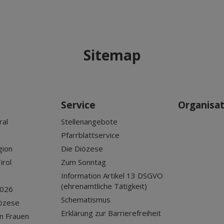
Sitemap
Service
Organisa
ral
Stellenangebote
Pfarrblattservice
gion
Die Diözese
irol
Zum Sonntag
Information Artikel 13 DSGVO
(ehrenamtliche Tätigkeit)
2026
Schematismus
iözese
Erklärung zur Barrierefreiheit
n Frauen