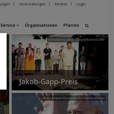
ungen
Veranstaltungen
Intranet
Login
Service
Organisationen
Pfarren
/dibk
Arbeitskreis Jakob Gapp/Johannes Erler
suchen
taltungen
Personen
Pfarren
Einrichtungen
Jakob-Gapp-Preis
Jessica Krämer/Deutsche Bischofskonferenz