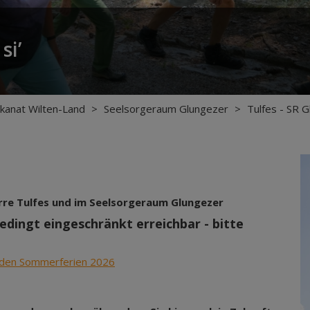
si’
kanat Wilten-Land
>
Seelsorgeraum Glungezer
>
Tulfes - SR 
arre Tulfes und im Seelsorgeraum Glungezer
edingt eingeschränkt erreichbar - bitte
n den Sommerferien 2026