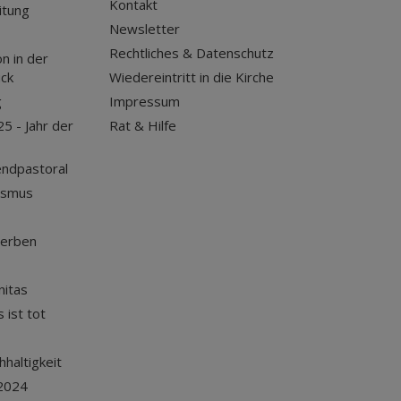
Kontakt
itung
Newsletter
Rechtliches & Datenschutz
n in der
uck
Wiedereintritt in die Kirche
g
Impressum
25 - Jahr der
Rat & Hilfe
endpastoral
ismus
terben
nitas
 ist tot
haltigkeit
2024