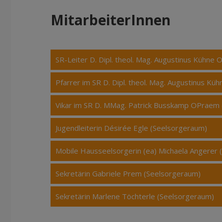
MitarbeiterInnen
SR-Leiter D. Dipl. theol. Mag. Augustinus Kühn
Pfarrer im SR D. Dipl. theol. Mag. Augustinus K
Vikar im SR D. MMag. Patrick Busskamp OPraem
Jugendleiterin Désirée Egle (Seelsorgeraum)
Mobile Hausseelsorgerin (ea) Michaela Angerer
Sekretärin Gabriele Prem (Seelsorgeraum)
Sekretärin Marlene Töchterle (Seelsorgeraum)