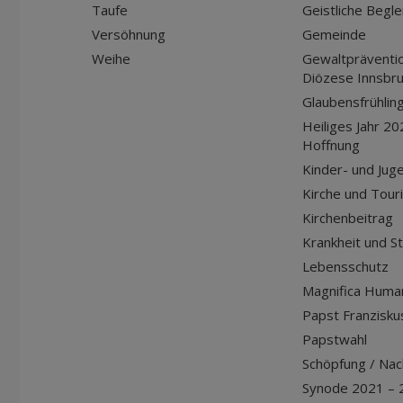
Taufe
Geistliche Begle
Versöhnung
Gemeinde
Weihe
Gewaltpräventio
Diözese Innsbr
Glaubensfrühlin
Heiliges Jahr 20
Hoffnung
Kinder- und Jug
Kirche und Tour
Kirchenbeitrag
Krankheit und S
Lebensschutz
Magnifica Huma
Papst Franziskus
Papstwahl
Schöpfung / Nach
Synode 2021 – 