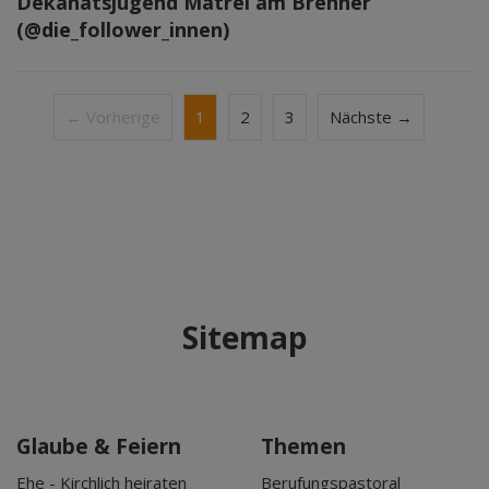
Dekanatsjugend Matrei am Brenner
(@die_follower_innen)
← Vorherige
1
2
3
Nächste →
Sitemap
Glaube & Feiern
Themen
Ehe - Kirchlich heiraten
Berufungspastoral