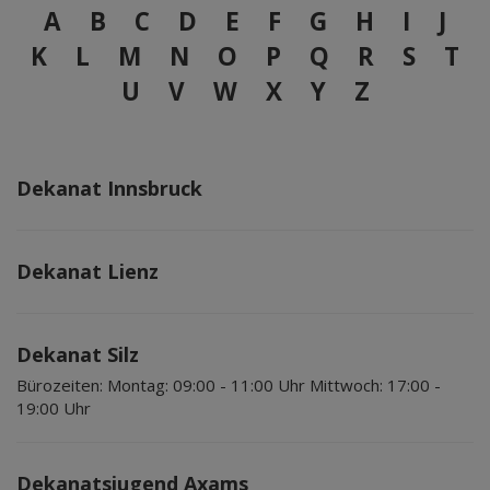
A
B
C
D
E
F
G
H
I
J
K
L
M
N
O
P
Q
R
S
T
U
V
W
X
Y
Z
Dekanat Innsbruck
Dekanat Lienz
Dekanat Silz
Bürozeiten:
Montag: 09:00 - 11:00 Uhr Mittwoch: 17:00 -
19:00 Uhr
Dekanatsjugend Axams