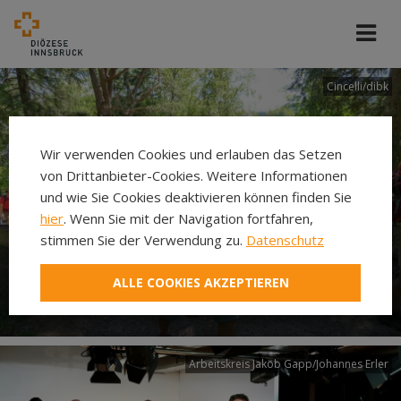
Cincelli/dibk
Wir verwenden Cookies und erlauben das Setzen
von Drittanbieter-Cookies. Weitere Informationen
und wie Sie Cookies deaktivieren können finden Sie
hier
. Wenn Sie mit der Navigation fortfahren,
stimmen Sie der Verwendung zu.
Datenschutz
Neuer Pilgerweg Via
ALLE COOKIES AKZEPTIEREN
Laudato si’
Arbeitskreis Jakob Gapp/Johannes Erler