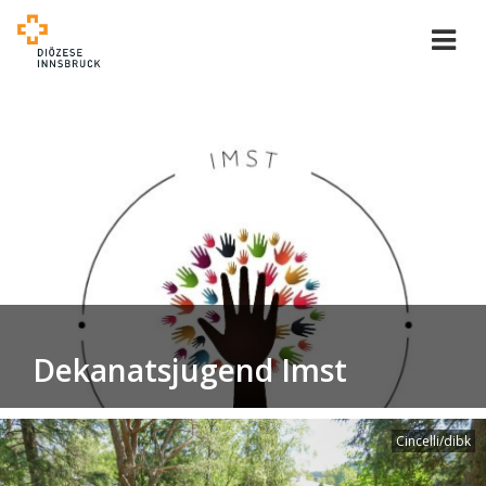
Dekanatsjugend Imst
Cincelli/dibk