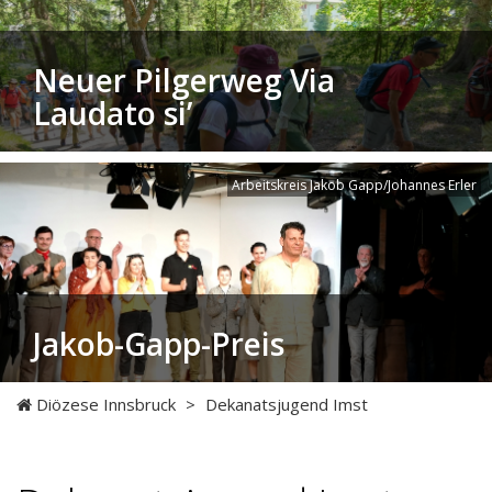
Neuer Pilgerweg Via
Laudato si’
Arbeitskreis Jakob Gapp/Johannes Erler
Jakob-Gapp-Preis
Diözese Innsbruck
>
Dekanatsjugend Imst