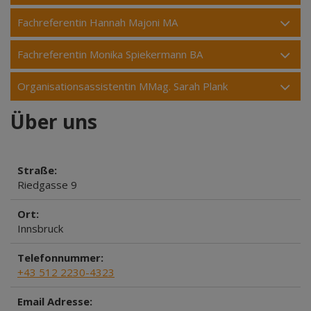
Fachreferentin Hannah Majoni MA
Fachreferentin Monika Spiekermann BA
Organisationsassistentin MMag. Sarah Plank
Über uns
Straße:
Riedgasse 9
Ort:
Innsbruck
Telefonnummer:
+43 512 2230-4323
Email Adresse: