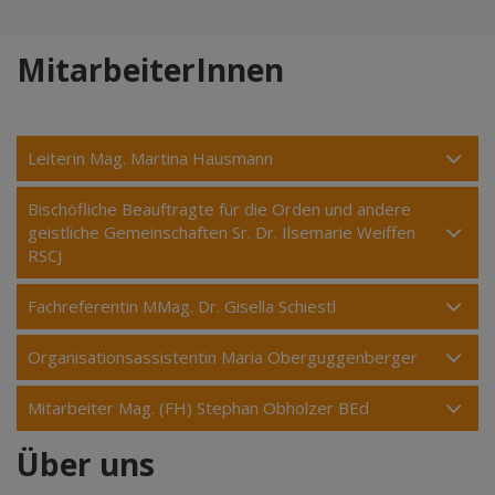
MitarbeiterInnen
Leiterin Mag. Martina Hausmann
Bischöfliche Beauftragte für die Orden und andere
geistliche Gemeinschaften Sr. Dr. Ilsemarie Weiffen
RSCJ
Fachreferentin MMag. Dr. Gisella Schiestl
Organisationsassistentin Maria Oberguggenberger
Mitarbeiter Mag. (FH) Stephan Obholzer BEd
Über uns