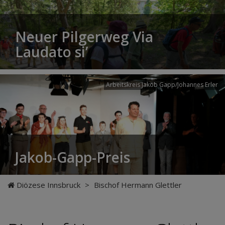
Neuer Pilgerweg Via
Laudato si’
Arbeitskreis Jakob Gapp/Johannes Erler
Jakob-Gapp-Preis
Diözese Innsbruck
>
Bischof Hermann Glettler