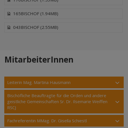
165BISCHOF (1.94MB)
043BISCHOF (2.55MB)
MitarbeiterInnen
Leiterin Mag. Martina Hausmann
Bischöfliche Beauftragte für die Orden und andere
geistliche Gemeinschaften Sr. Dr. Ilsemarie Weiffen
RSCJ
Fachreferentin MMag. Dr. Gisella Schiestl