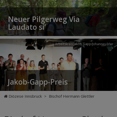
Neuer Pilgerweg Via
Laudato si’
Arbeitskreis Jakob Gapp/Johannes Erler
Jakob-Gapp-Preis
Diözese Innsbruck
>
Bischof Hermann Glettler