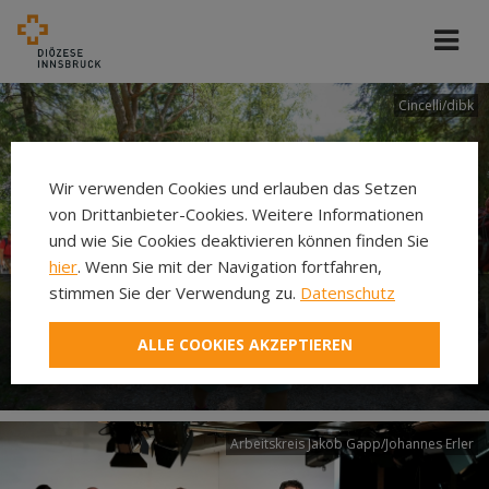
Cincelli/dibk
Wir verwenden Cookies und erlauben das Setzen
von Drittanbieter-Cookies. Weitere Informationen
und wie Sie Cookies deaktivieren können finden Sie
hier
. Wenn Sie mit der Navigation fortfahren,
stimmen Sie der Verwendung zu.
Datenschutz
Neuer Pilgerweg Via
ALLE COOKIES AKZEPTIEREN
Laudato si’
Arbeitskreis Jakob Gapp/Johannes Erler