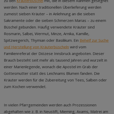
zu den
Kräuterbüschel
mit, die in diesem Rahmen gesegnet
werden. Nach einer traditionellen Überlieferung werden
zumeist sieben Kräuter – in Anlehnung an die sieben
Sakramente oder die sieben Schmerzen Marias – zu einem
Büschel gebunden. Häufig verwendete Kräuter sind
Rosmarin, Salbei, Wermut, Minze, Arnika, Kamille,
Spitzwegerich, Thymian oder Basilikum. Ein
Behelf zur Suche
und Herstellung von Kräuterbüscheln
wird vom
Familienreferat der Diözese Innsbruck angeboten. Dieser
Brauch besteht seit mehr als tausend Jahren und wurzelt in
einer Marienlegende, wonach die Apostel im Grab der
Gottesmutter statt des Leichnams Blumen fanden. Die
Kräuter werden für die Zubereitung von Tees, Salben oder
zum Kochen verwendet.
In vielen Pfarrgemeinden werden auch Prozessionen
abgehalten wie z. B. in Neustift, Mieming, Axams, Matrei am