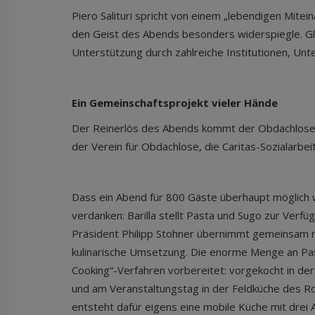
Piero Salituri spricht von einem „lebendigen Mitei
den Geist des Abends besonders widerspiegle. Gle
Unterstützung durch zahlreiche Institutionen, Unt
Ein Gemeinschaftsprojekt vieler Hände
Der Reinerlös des Abends kommt der Obdachlosena
der Verein für Obdachlose, die Caritas-Sozialarb
Dass ein Abend für 800 Gäste überhaupt möglich 
verdanken: Barilla stellt Pasta und Sugo zur Verf
Präsident Philipp Stohner übernimmt gemeinsam mi
kulinarische Umsetzung. Die enorme Menge an Pas
Cooking“-Verfahren vorbereitet: vorgekocht in de
und am Veranstaltungstag in der Feldküche des Rot
entsteht dafür eigens eine mobile Küche mit drei 