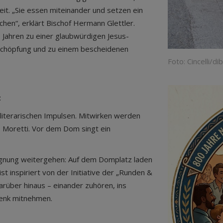
keit. „Sie essen miteinander und setzen ein
en“, erklärt Bischof Hermann Glettler.
0 Jahren zu einer glaubwürdigen Jesus-
Schöpfung und zu einem bescheidenen
Foto: Cincelli/dib
t
literarischen Impulsen. Mitwirken werden
s Moretti. Vor dem Dom singt ein
gnung weitergehen: Auf dem Domplatz laden
st inspiriert von der Initiative der „Runden &
arüber hinaus – einander zuhören, ins
henk mitnehmen.