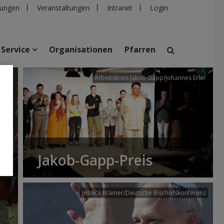
ungen
Veranstaltungen
Intranet
Login
Service
Organisationen
Pfarren
/dibk
Arbeitskreis Jakob Gapp/Johannes Erler
suchen
taltungen
Personen
Pfarren
Einrichtungen
Jakob-Gapp-Preis
Jessica Krämer/Deutsche Bischofskonferenz