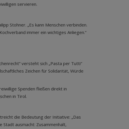
iwilligen servieren.
hilipp Stohner. „Es kann Menschen verbinden.
r Kochverband immer ein wichtiges Anliegen.“
enrecht“ versteht sich „Pasta per Tutti“
schaftliches Zeichen für Solidarität, Würde
eiwillige Spenden fließen direkt in
chen in Tirol.
eicht die Bedeutung der Initiative: „Das
re Stadt ausmacht: Zusammenhalt,