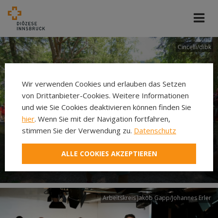
Cincelli/dibk
Wir verwenden Cookies und erlauben das Setzen
von Drittanbieter-Cookies. Weitere Informationen
und wie Sie Cookies deaktivieren können finden Sie
hier
. Wenn Sie mit der Navigation fortfahren,
stimmen Sie der Verwendung zu.
Datenschutz
Neuer Pilgerweg Via
ALLE COOKIES AKZEPTIEREN
Laudato si’
Arbeitskreis Jakob Gapp/Johannes Erler