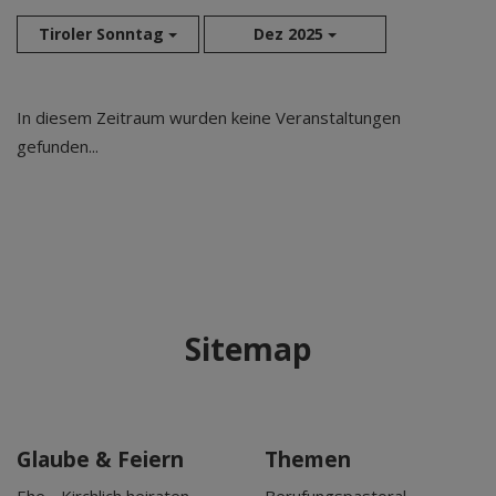
Tiroler Sonntag
Dez 2025
Aug 2026
In diesem Zeitraum wurden keine Veranstaltungen
Sep 2026
gefunden...
Okt 2026
Nov 2026
Dez 2026
Jan 2027
Feb 2027
Mär 2027
Sitemap
Apr 2027
Mai 2027
Jun 2027
Jul 2027
Glaube & Feiern
Themen