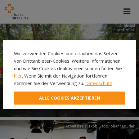
Cincelli/dibk
Wir verwenden Cookies und erlauben das Setzen
von Drittanbieter-Cookies. Weitere Informationen
und wie Sie Cookies deaktivieren können finden Sie
hier
. Wenn Sie mit der Navigation fortfahren,
stimmen Sie der Verwendung zu.
Datenschutz
Neuer Pilgerweg Via
ALLE COOKIES AKZEPTIEREN
Laudato si’
Arbeitskreis Jakob Gapp/Johannes Erler