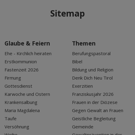
Sitemap
Glaube & Feiern
Themen
Ehe - Kirchlich heiraten
Berufungspastoral
Erstkommunion
Bibel
Fastenzeit 2026
Bildung und Religion
Firmung
Denk Dich Neu Tirol
Gottesdienst
Exerzitien
Karwoche und Ostern
Franziskusjahr 2026
Krankensalbung
Frauen in der Diözese
Maria Magdalena
Gegen Gewalt an Frauen
Taufe
Geistliche Begleitung
Versöhnung
Gemeinde
Weihe
Gewaltprävention in der