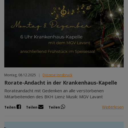
Montag, 08.12.2025
|
Diözese Innsbruck
Rorate-Andacht in der Krankenhaus-Kapelle
Rorateandacht mit Gedenken an alle verstorbenen
Mitarbeitenden des BKH Lienz Musik: MGV Lavant
Weiterlesen
Teilen
Teilen
Teilen