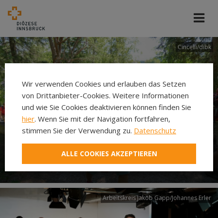
Cincelli/dibk
Wir verwenden Cookies und erlauben das Setzen
von Drittanbieter-Cookies. Weitere Informationen
und wie Sie Cookies deaktivieren können finden Sie
hier
. Wenn Sie mit der Navigation fortfahren,
stimmen Sie der Verwendung zu.
Datenschutz
Neuer Pilgerweg Via
ALLE COOKIES AKZEPTIEREN
Laudato si’
Arbeitskreis Jakob Gapp/Johannes Erler