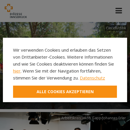
Cincelli/dibk
Wir verwenden Cookies und erlauben das Setzen
von Drittanbieter-Cookies. Weitere Informationen
und wie Sie Cookies deaktivieren können finden Sie
hier
. Wenn Sie mit der Navigation fortfahren,
stimmen Sie der Verwendung zu.
Datenschutz
Neuer Pilgerweg Via
ALLE COOKIES AKZEPTIEREN
Laudato si’
Arbeitskreis Jakob Gapp/Johannes Erler