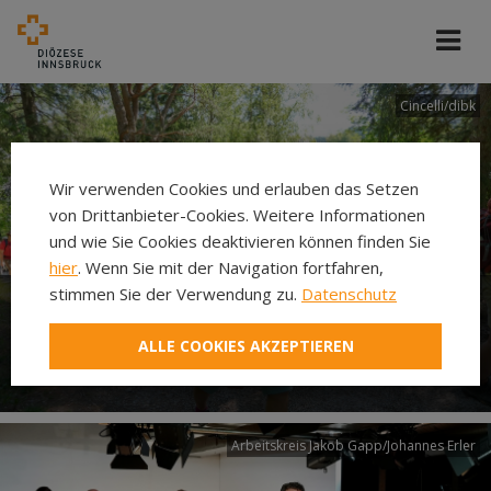
Cincelli/dibk
Wir verwenden Cookies und erlauben das Setzen
von Drittanbieter-Cookies. Weitere Informationen
und wie Sie Cookies deaktivieren können finden Sie
hier
. Wenn Sie mit der Navigation fortfahren,
stimmen Sie der Verwendung zu.
Datenschutz
Neuer Pilgerweg Via
ALLE COOKIES AKZEPTIEREN
Laudato si’
Arbeitskreis Jakob Gapp/Johannes Erler