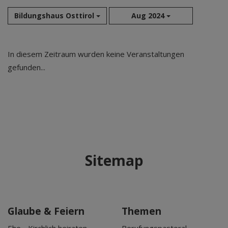
Bildungshaus Osttirol
Aug 2024
Aug 2026
In diesem Zeitraum wurden keine Veranstaltungen
Sep 2026
gefunden...
Okt 2026
Nov 2026
Dez 2026
Jan 2027
Feb 2027
Mär 2027
Sitemap
Apr 2027
Mai 2027
Jun 2027
Jul 2027
Glaube & Feiern
Themen