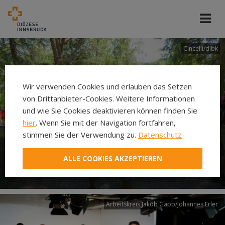
Cincelli/dibk
Wir verwenden Cookies und erlauben das Setzen
von Drittanbieter-Cookies. Weitere Informationen
und wie Sie Cookies deaktivieren können finden Sie
hier
. Wenn Sie mit der Navigation fortfahren,
stimmen Sie der Verwendung zu.
Datenschutz
Neuer Pilgerweg Via
ALLE COOKIES AKZEPTIEREN
Laudato si’
Arbeitskreis Jakob Gapp/Johannes Erler