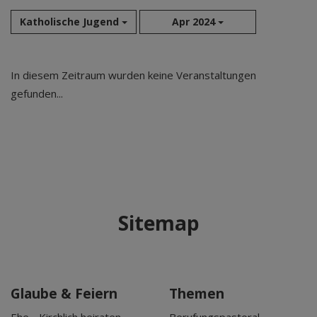
Katholische Jugend
Apr 2024
Aug 2026
In diesem Zeitraum wurden keine Veranstaltungen
Sep 2026
gefunden...
Okt 2026
Nov 2026
Dez 2026
Jan 2027
Feb 2027
Mär 2027
Sitemap
Apr 2027
Mai 2027
Jun 2027
Jul 2027
Glaube & Feiern
Themen