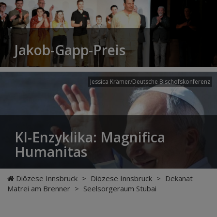
Jakob-Gapp-Preis
Jessica Krämer/Deutsche Bischofskonferenz
KI-Enzyklika: Magnifica
Humanitas
Diözese Innsbruck
>
Diözese Innsbruck
>
Dekanat
Matrei am Brenner
>
Seelsorgeraum Stubai