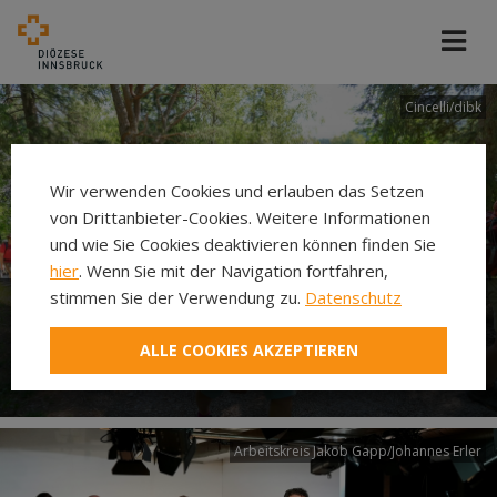
Cincelli/dibk
Wir verwenden Cookies und erlauben das Setzen
von Drittanbieter-Cookies. Weitere Informationen
und wie Sie Cookies deaktivieren können finden Sie
hier
. Wenn Sie mit der Navigation fortfahren,
stimmen Sie der Verwendung zu.
Datenschutz
Neuer Pilgerweg Via
ALLE COOKIES AKZEPTIEREN
Laudato si’
Arbeitskreis Jakob Gapp/Johannes Erler