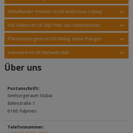
Mithelfender Priester im SR Ambrosius Lolong
Std. Diakon im SR Dipl. Päd. Leo Hinterlechner
Pfarrseelsorgerin im SR MMag. Maria Pranger
Sekretärin im SR Michaela Mair
Über uns
Postanschrift:
Seelsorgeraum Stubai
Bahnstraße 7
6166 Fulpmes
Telefonnummer: