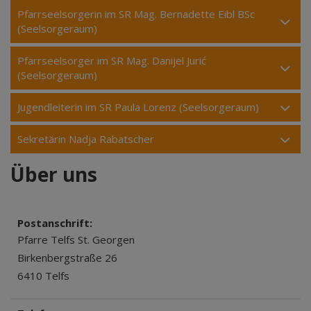
Pfarrseelsorgerin im SR Mag. Bernadette Eibl BSc
(Seelsorgeraum)
Pfarrseelsorger im SR Mag. Danijel Jurić
(Seelsorgeraum)
Jugendleiterin im SR Paula Lorenz (Seelsorgeraum)
Sekretärin Nadja Rabatscher
Über uns
Postanschrift:
Pfarre Telfs St. Georgen
Birkenbergstraße 26
6410 Telfs