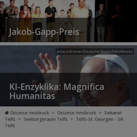
Jakob-Gapp-Preis
Jessica Krämer/Deutsche Bischofskonferenz
KI-Enzyklika: Magnifica
Humanitas
Diözese Innsbruck
>
Diözese Innsbruck
>
Dekanat
Telfs
>
Seelsorgeraum Telfs
>
Telfs-St. Georgen - SR
Telfs