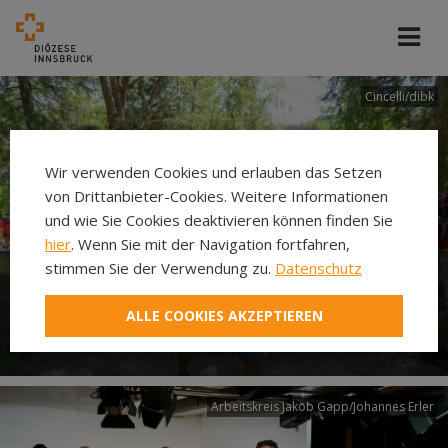
Cincelli/dibk
Wir verwenden Cookies und erlauben das Setzen
von Drittanbieter-Cookies. Weitere Informationen
und wie Sie Cookies deaktivieren können finden Sie
hier
. Wenn Sie mit der Navigation fortfahren,
stimmen Sie der Verwendung zu.
Datenschutz
Neuer Pilgerweg Via
ALLE COOKIES AKZEPTIEREN
Laudato si’
Arbeitskreis Jakob Gapp/Johannes Erler