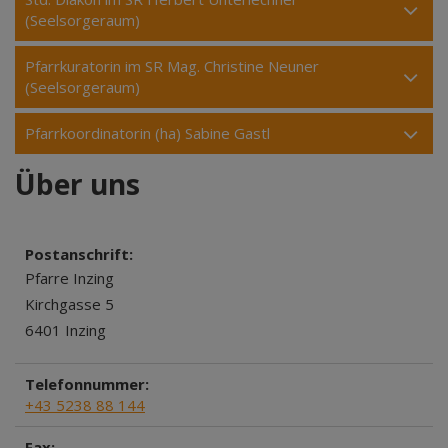
(Seelsorgeraum)
Pfarrkuratorin im SR Mag. Christine Neuner
(Seelsorgeraum)
Pfarrkoordinatorin (ha) Sabine Gastl
Über uns
Postanschrift:
Pfarre Inzing
Kirchgasse 5
6401 Inzing
Telefonnummer:
+43 5238 88 144
Fax: