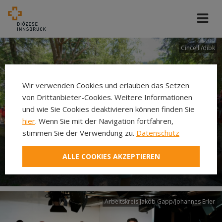
Cincelli/dibk
Wir verwenden Cookies und erlauben das Setzen
von Drittanbieter-Cookies. Weitere Informationen
und wie Sie Cookies deaktivieren können finden Sie
hier
. Wenn Sie mit der Navigation fortfahren,
stimmen Sie der Verwendung zu.
Datenschutz
Neuer Pilgerweg Via
ALLE COOKIES AKZEPTIEREN
Laudato si’
Arbeitskreis Jakob Gapp/Johannes Erler