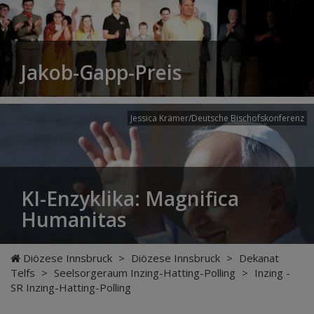
Jakob-Gapp-Preis
Jessica Krämer/Deutsche Bischofskonferenz
KI-Enzyklika: Magnifica
Humanitas
Diözese Innsbruck
>
Diözese Innsbruck
>
Dekanat
Telfs
>
Seelsorgeraum Inzing-Hatting-Polling
>
Inzing -
SR Inzing-Hatting-Polling