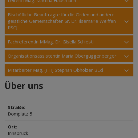
Leiterin Mag. Martina Hausmann
Bischöfliche Beauftragte für die Orden und andere
geistliche Gemeinschaften Sr. Dr. Ilsemarie Weiffen
RSCJ
Fachreferentin MMag. Dr. Gisella Schiestl
Organisationsassistentin Maria Oberguggenberger
Mitarbeiter Mag. (FH) Stephan Obholzer BEd
Über uns
Straße:
Domplatz 5
Ort:
Innsbruck