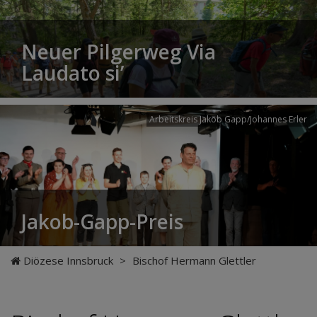
Neuer Pilgerweg Via
Laudato si’
Arbeitskreis Jakob Gapp/Johannes Erler
Jakob-Gapp-Preis
Diözese Innsbruck
>
Bischof Hermann Glettler