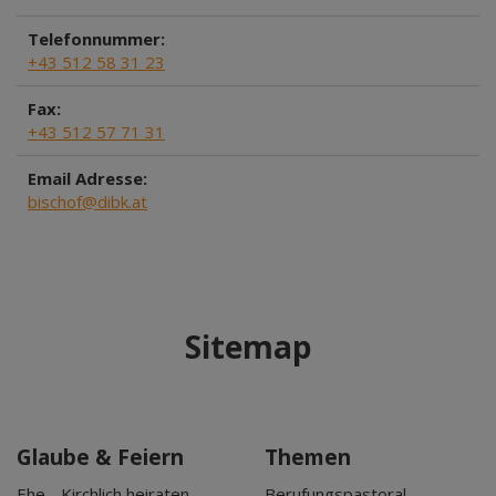
Telefonnummer:
+43 512 58 31 23
Fax:
+43 512 57 71 31
Email Adresse:
bischof@dibk.at
Sitemap
Glaube & Feiern
Themen
Ehe - Kirchlich heiraten
Berufungspastoral