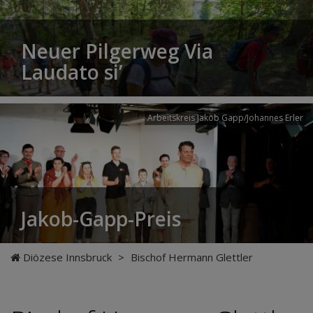
Neuer Pilgerweg Via
Laudato si’
Arbeitskreis Jakob Gapp/Johannes Erler
Jakob-Gapp-Preis
Diözese Innsbruck
>
Bischof Hermann Glettler