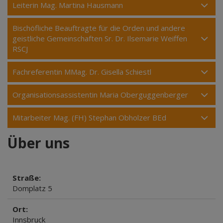
Leiterin Mag. Martina Hausmann
Bischöfliche Beauftragte für die Orden und andere
geistliche Gemeinschaften Sr. Dr. Ilsemarie Weiffen
RSCJ
Fachreferentin MMag. Dr. Gisella Schiestl
Organisationsassistentin Maria Oberguggenberger
Mitarbeiter Mag. (FH) Stephan Obholzer BEd
Über uns
Straße:
Domplatz 5
Ort:
Innsbruck