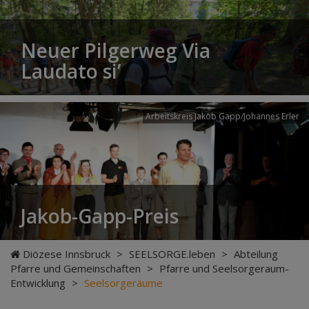
Neuer Pilgerweg Via
Laudato si’
Arbeitskreis Jakob Gapp/Johannes Erler
Jakob-Gapp-Preis
Diözese Innsbruck
>
SEELSORGE.leben
>
Abteilung
Pfarre und Gemeinschaften
>
Pfarre und Seelsorgeraum-
Entwicklung
>
Seelsorgeräume