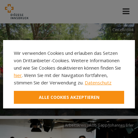
Cincelli/dibk
Wir verwenden Cookies und erlauben das Setzen
von Drittanbieter-Cookies. Weitere Informationen
und wie Sie Cookies deaktivieren können finden Sie
hier
. Wenn Sie mit der Navigation fortfahren,
stimmen Sie der Verwendung zu.
Datenschutz
Neuer Pilgerweg Via
ALLE COOKIES AKZEPTIEREN
Laudato si’
Arbeitskreis Jakob Gapp/Johannes Erler