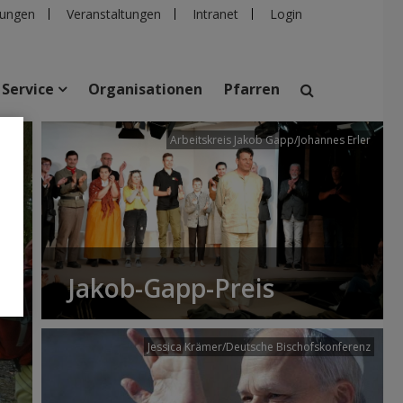
ungen
Veranstaltungen
Intranet
Login
Service
Organisationen
Pfarren
/dibk
Arbeitskreis Jakob Gapp/Johannes Erler
suchen
taltungen
Personen
Pfarren
Einrichtungen
Jakob-Gapp-Preis
Jessica Krämer/Deutsche Bischofskonferenz