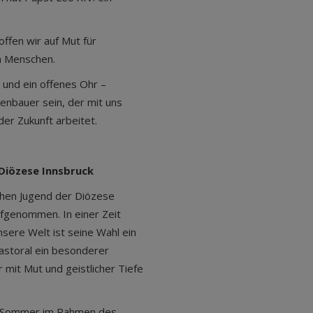
ffen wir auf Mut für
n Menschen.
 und ein offenes Ohr –
enbauer sein, der mit uns
der Zukunft arbeitet.
 Diözese Innsbruck
chen Jugend der Diözese
fgenommen. In einer Zeit
sere Welt ist seine Wahl ein
pastoral ein besonderer
 mit Mut und geistlicher Tiefe
m Sommer im Rahmen des