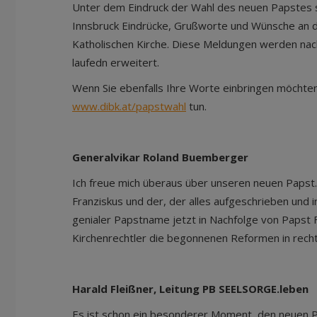
Unter dem Eindruck der Wahl des neuen Papstes
Innsbruck Eindrücke, Grußworte und Wünsche an 
Katholischen Kirche. Diese Meldungen werden nach
laufedn erweitert.
Wenn Sie ebenfalls Ihre Worte einbringen möchten,
www.dibk.at/papstwahl
tun.
Generalvikar Roland Buemberger
Ich freue mich überaus über unseren neuen Papst.
Franziskus und der, der alles aufgeschrieben und i
genialer Papstname jetzt in Nachfolge von Papst F
Kirchenrechtler die begonnenen Reformen in recht
Harald Fleißner, Leitung PB SEELSORGE.leben
Es ist schon ein besonderer Moment, den neuen 