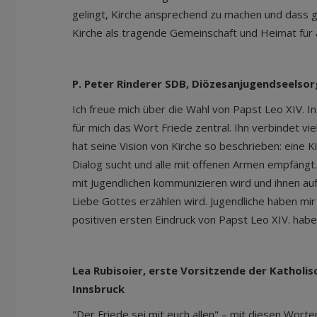
gelingt, Kirche ansprechend zu machen und dass g
Kirche als tragende Gemeinschaft und Heimat für a
P. Peter Rinderer SDB, Diözesanjugendseelsor
Ich freue mich über die Wahl von Papst Leo XIV. I
für mich das Wort Friede zentral. Ihn verbindet vi
hat seine Vision von Kirche so beschrieben: eine K
Dialog sucht und alle mit offenen Armen empfängt. 
mit Jugendlichen kommunizieren wird und ihnen a
Liebe Gottes erzählen wird. Jugendliche haben mir
positiven ersten Eindruck von Papst Leo XIV. habe
Lea Rubisoier, erste Vorsitzende der Katholi
Innsbruck
"Der Friede sei mit euch allen" – mit diesen Worte