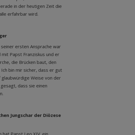
erade in der heutigen Zeit die
lle erfahrbar wird.
ger
n seiner ersten Ansprache war
el mit Papst Franziskus und er
irche, die Brücken baut, den
Ich bin mir sicher, dass er gut
uf glaubwürdige Weise von der
 gesagt, dass sie einen
n.
schen Jungschar der Diözese
n hat Papst Leo XIV. ein