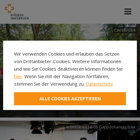
Cincelli/dibk
Wir verwenden Cookies und erlauben das Setzen
von Drittanbieter-Cookies. Weitere Informationen
und wie Sie Cookies deaktivieren können finden Sie
hier
. Wenn Sie mit der Navigation fortfahren,
stimmen Sie der Verwendung zu.
Datenschutz
Neuer Pilgerweg Via
ALLE COOKIES AKZEPTIEREN
Laudato si’
Arbeitskreis Jakob Gapp/Johannes Erler