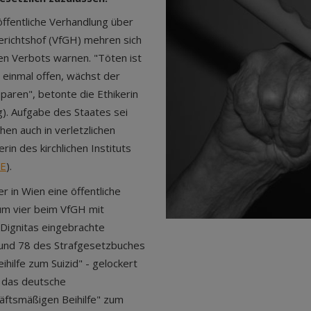
öffentliche Verhandlung über
erichtshof (VfGH) mehren sich
en Verbots warnen. "Töten ist
 einmal offen, wächst der
paren", betonte die Ethikerin
). Aufgabe des Staates sei
en auch in verletzlichen
in des kirchlichen Instituts
E
).
 in Wien eine öffentliche
um vier beim VfGH mit
Dignitas eingebrachte
und 78 des Strafgesetzbuches
hilfe zum Suizid" - gelockert
 das deutsche
äftsmäßigen Beihilfe" zum