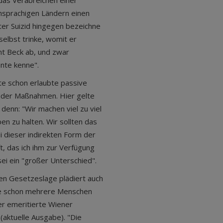
das Verabreichen einer
hsprachigen Ländern einen
rter Suizid hingegen bezeichne
selbst trinke, womit er
nt Beck ab, und zwar
nte kenne".
e schon erlaubte passive
nder Maßnahmen. Hier gelte
denn: "Wir machen viel zu viel
n zu halten. Wir sollten das
i dieser indirekten Form der
ft, das ich ihm zur Verfügung
sei ein "großer Unterschied".
hen Gesetzeslage plädiert auch
abe schon mehrere Menschen
der emeritierte Wiener
(aktuelle Ausgabe). "Die