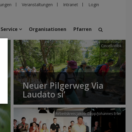
ungen
Veranstaltungen
Intranet
Login
Service
Organisationen
Pfarren
.com
Cincelli/dibk
suchen
taltungen
Personen
Pfarren
Einrichtungen
Neuer Pilgerweg Via
Laudato si’
Arbeitskreis Jakob Gapp/Johannes Erler