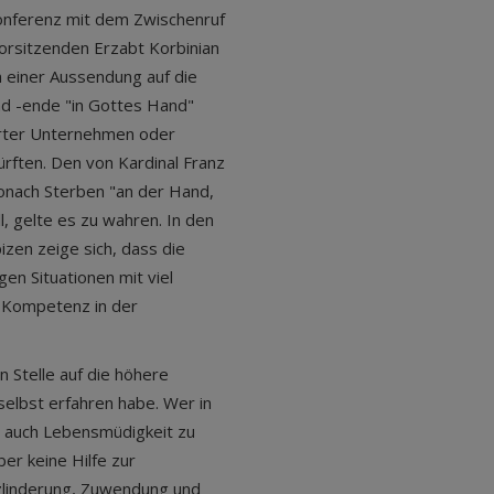
konferenz mit dem Zwischenruf
Vorsitzenden Erzabt Korbinian
n einer Aussendung auf die
d -ende "in Gottes Hand"
ierter Unternehmen oder
ften. Den von Kardinal Franz
onach Sterben "an der Hand,
l, gelte es zu wahren. In den
en zeige sich, dass die
n Situationen mit viel
r Kompetenz in der
 Stelle auf die höhere
 selbst erfahren habe. Wer in
er auch Lebensmüdigkeit zu
er keine Hilfe zur
zlinderung, Zuwendung und