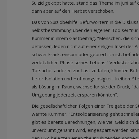
Suizid gekippt hatte, stand das Thema im Juni au
dann aber auf den Herbst verschoben.
Das von Suizidbeihilfe-Befürwortern in die Disku
Selbstbestimmung über den eigenen Tod sei "nur 
Kummer in ihrem Gastbeitrag. "Menschen, die si
befassen, leben nicht auf einer seligen Insel der 
schwer krank, einsam oder gebrechlich ist, befindet
verletzlichen Phase seines Lebens." Verlusterfahr
Tatsache, anderen zur Last zu fallen, könnten Bet
tiefer Isolation und Hoffnungslosigkeit treiben. S
als Lösung im Raum, wachse für sie der Druck, "das
Umgebung jederzeit ersparen könnten".
Die gesellschaftlichen Folgen einer Freigabe der 
warnte Kummer. "Entsolidarisierung geht schneller
gibt es bereits Berechnungen, wie viel Geld sich da
unverblümt genannt wird, eingespart werden kann
den USA belegten einen "beunruhigenden Anstieg