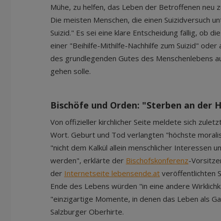
Mühe, zu helfen, das Leben der Betroffenen neu zu
Die meisten Menschen, die einen Suizidversuch un
Suizid." Es sei eine klare Entscheidung fällig, ob di
einer "Beihilfe-Mithilfe-Nachhilfe zum Suizid" oder
des grundlegenden Gutes des Menschenlebens auch
gehen solle.
Bischöfe und Orden: "Sterben an der 
Von offizieller kirchlicher Seite meldete sich zulet
Wort. Geburt und Tod verlangten "höchste morali
"nicht dem Kalkül allein menschlicher Interessen u
werden", erklärte der
Bischofskonferenz
-Vorsitze
der
Internetseite lebensende.at
veröffentlichten 
Ende des Lebens würden "in eine andere Wirklichk
"einzigartige Momente, in denen das Leben als Ga
Salzburger Oberhirte.