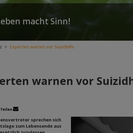
Leben macht Sinn!
z
>
Experten warnen vor Suizidhilfe
erten warnen vor Suizidh
Teilen
densvertreter sprechen sich
chtslage zum Lebensende aus
setzlich zuzulassen.