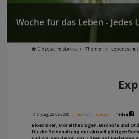
Woche für das Leben - Jedes 
Diözese Innsbruck
>
Themen
>
Lebensschut
Exp
Dienstag, 22.09.2020
|
Diözese Innsbruck
|
Teilen
Bioethiker, Moraltheologen, Bischöfe und Or
für die Beibehaltung der aktuell gültigen Re
und warnen davor, das Töten auf Verlangen ge