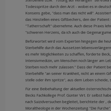
Sterbehilfe bzw. "Tötung auf Verlangen" sei etwa 
Todesspritze durch den Arzt - wobei es in deutsc
Konsens gebe, "dass man das nicht will". Assistie
das Hinstellen eines Giftbechers, den der Patient 
"Tatherrschaft" übernehme. Auch diese Praxis leh
"schweren Herzens, da ich auch die Gegenargume
Befürwortet wird vom Experten hingegen die heut
Sterbehilfe durch das Aussetzen lebensverlänger
es mehr Möglichkeiten zu schaffen, forderte Beck, 
Intensivmedizin, um Menschen noch länger am Lebe
Sterben noch mehr zulassen." Dass der Patient be
Sterbehilfe "an seiner Krankheit, nicht an einem Gi
stelle oder ihm spritze", aus dem Leben scheide, 
Für eine Beibehaltung der aktuellen österreichisc
Becks Fachkollege Prof. Günter Virt. Er selbst h
nach Suizidversuchen begleitet, berichtete der , 
Moraltheologe in der Wochenzeitung "Die Furche" 