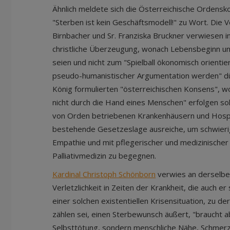
Ähnlich meldete sich die Österreichische Ordens
"Sterben ist kein Geschäftsmodell!" zu Wort. Die 
Birnbacher und Sr. Franziska Bruckner verwiesen i
christliche Überzeugung, wonach Lebensbeginn un
seien und nicht zum "Spielball ökonomisch orient
pseudo-humanistischer Argumentation werden" dür
König formulierten "österreichischen Konsens", w
nicht durch die Hand eines Menschen" erfolgen sol
von Orden betriebenen Krankenhäusern und Hospiz
bestehende Gesetzeslage ausreiche, um schwierige
Empathie und mit pflegerischer und medizinische
Palliativmedizin zu begegnen.
Kardinal Christoph Schönborn
verwies an derselben
Verletzlichkeit in Zeiten der Krankheit, die auch er
einer solchen existentiellen Krisensituation, zu d
zählen sei, einen Sterbewunsch äußert, "braucht ab
Selbsttötung, sondern menschliche Nähe, Schmer