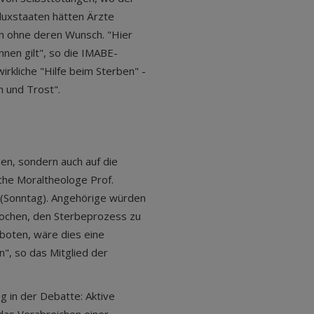
eluxstaaten hätten Ärzte
ch ohne deren Wunsch. "Hier
nnen gilt", so die IMABE-
irkliche "Hilfe beim Sterben" -
n und Trost".
en, sondern auch auf die
che Moraltheologe Prof.
 (Sonntag). Angehörige würden
f pochen, den Sterbeprozess zu
rboten, wäre dies eine
n", so das Mitglied der
g in der Debatte: Aktive