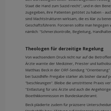
Staat die Hand zum Suizid reicht", und in den Ben
zugegeben, ihre Patienten getötet zu haben - au
sind Machtstrukturen wirksam, die es klar zu bene
Geschäftsführerin. Forcieren sollte man hingegen w
nämlich: "Schmerzkontrolle, Begleitung, Handhalte
Theologen für derzeitige Regelung
Von wachsendem Druck nicht nur auf die Betroffen
Ärzte warnte der Mediziner, Priester und katholis
Matthias Beck in der ORF-Sendung "Orientierung"
bei Suizidhilfe-Freigabe stärker als bisher darau
"beschleunigen". Bleibe die umstrittene Praxis ve
"Entlastung für uns Ärzte und auch die Angehörige
Bioethikkommission im Bundeskanzleramt.
Beck plädierte zudem für präzisere Unterscheidun