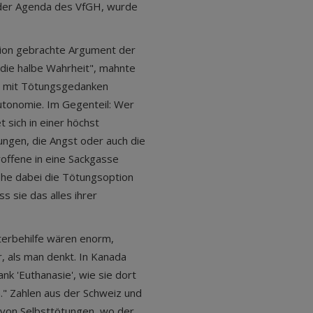
f der Agenda des VfGH, wurde
ssion gebrachte Argument der
die halbe Wahrheit", mahnte
ch mit Tötungsgedanken
Autonomie. Im Gegenteil: Wer
 sich in einer höchst
ungen, die Angst oder auch die
roffene in eine Sackgasse
tehe dabei die Tötungsoption
s sie das alles ihrer
Sterbehilfe wären enorm,
, als man denkt. In Kanada
nk 'Euthanasie', wie sie dort
." Zahlen aus der Schweiz und
 von Selbsttötungen, wo der