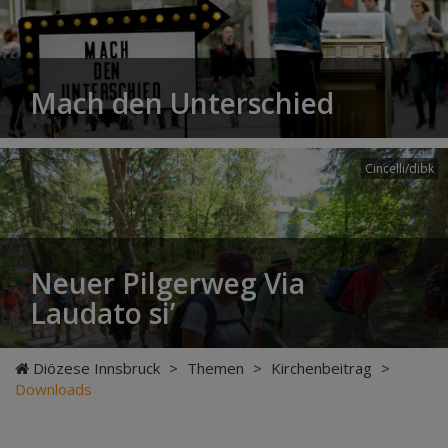
Mach den Unterschied
Cincelli/dibk
Neuer Pilgerweg Via
Laudato si’
Diözese Innsbruck
>
Themen
>
Kirchenbeitrag
>
Downloads