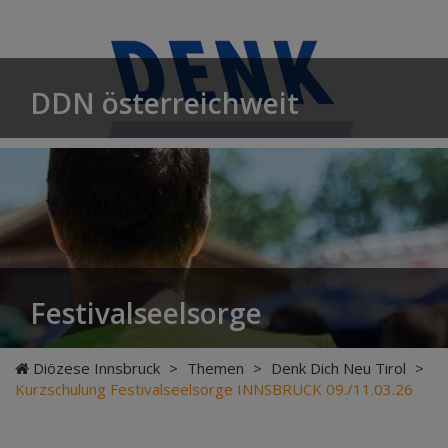
DDN österreichweit
Festivalseelsorge
Diözese Innsbruck
>
Themen
>
Denk Dich Neu Tirol
>
Kurzschulung Festivalseelsorge INNSBRUCK 09./11.03.26