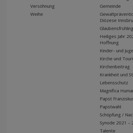
Versöhnung
Gemeinde
Weihe
Gewaltpräventio
Diözese Innsbr
Glaubensfrühlin
Heiliges Jahr 20
Hoffnung
Kinder- und Jug
Kirche und Tour
Kirchenbeitrag
Krankheit und S
Lebensschutz
Magnifica Huma
Papst Franziskus
Papstwahl
Schöpfung / Nach
Synode 2021 – 
Talente