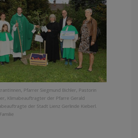
strantInnen, Pfarrer Siegmund Bichler, Pastorin
er, Klimabeauftragter der Pfarre Gerald
abeauftragte der Stadt Lienz Gerlinde Kieberl.
Familie