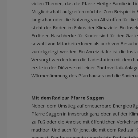
vielen Themen, das die Pfarre Heilige Familie in 
Mitgliedschaft aufgreifen möchte. Zum Beispiel i
Jungschar oder die Nutzung von Altstoffen für die
steht der Boden im Fokus der Klimaziele: Ein Inse
Erdbeer-Naschhecke für Kinder sind für den Garten
sowohl von MitarbeiterInnen als auch von Besucher
zurückgelegt werden. Ein Anreiz dafür ist die Instal
Versorgt werden kann die Ladestation mit dem hau
erste in der Diözese mit einer Photovoltaik-Anlag
Wärmedämmung des Pfarrhauses und die Sanierun
Mit dem Rad zur Pfarre Saggen
Neben dem Umstieg auf erneuerbare Energieträger
Pfarre Saggen in Innsbruck ganz oben auf der Klim
zu Fuß oder die Anreise mit öffentlichen Verkehrs
machbar. Und auch für jene, die mit dem Rad zur
gesorgt: Der bestehende überdachte Radabstellpl