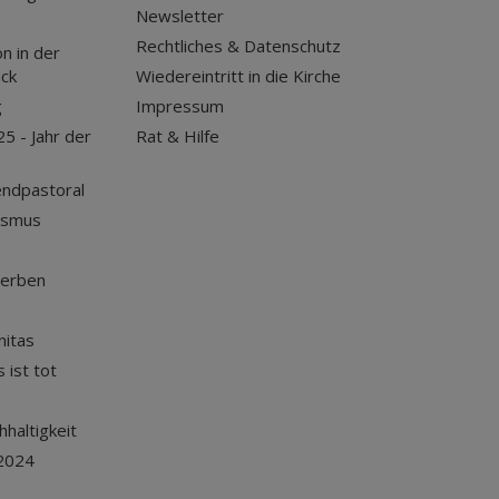
Newsletter
Rechtliches & Datenschutz
n in der
uck
Wiedereintritt in die Kirche
g
Impressum
25 - Jahr der
Rat & Hilfe
endpastoral
ismus
terben
nitas
 ist tot
haltigkeit
2024