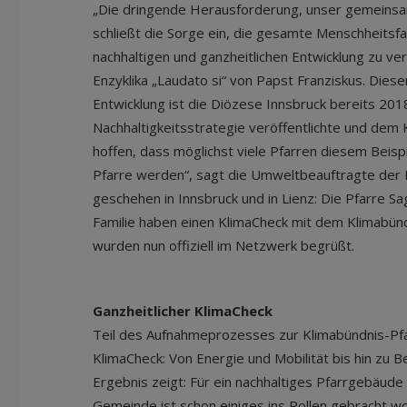
„Die dringende Herausforderung, unser gemeins
schließt die Sorge ein, die gesamte Menschheitsfam
nachhaltigen und ganzheitlichen Entwicklung zu vere
Enzyklika „Laudato si“ von Papst Franziskus. Diese
Entwicklung ist die Diözese Innsbruck bereits 2018 
Nachhaltigkeitsstrategie veröffentlichte und dem K
hoffen, dass möglichst viele Pfarren diesem Beisp
Pfarre werden“, sagt die Umweltbeauftragte der D
geschehen in Innsbruck und in Lienz: Die Pfarre Sa
Familie haben einen KlimaCheck mit dem Klimabündn
wurden nun offiziell im Netzwerk begrüßt.
Ganzheitlicher KlimaCheck
Teil des Aufnahmeprozesses zur Klimabündnis-Pfarr
KlimaCheck: Von Energie und Mobilität bis hin zu B
Ergebnis zeigt: Für ein nachhaltiges Pfarrgebäud
Gemeinde ist schon einiges ins Rollen gebracht wo