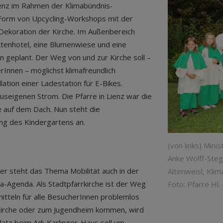
Lienz im Rahmen der Klimabündnis-
n Form von Upcycling-Workshops mit der
 Dekoration der Kirche. Im Außenbereich
ktenhotel, eine Blumenwiese und eine
 geplant. Der Weg von und zur Kirche soll –
Innen – möglichst klimafreundlich
lation einer Ladestation für E-Bikes.
seigenen Strom. Die Pfarre in Lienz war die
e auf dem Dach. Nun steht die
g des Kindergartens an.
(von links) Mini
Anke Wolff-Steg
 steht das Thema Mobilität auch in der
Altenweisl, Klim
a-Agenda. Als Stadtpfarrkirche ist der Weg
Foto: Pfarre Hl. 
mitteln für alle BesucherInnen problemlos
 Kirche oder zum Jugendheim kommen, wird
atz beim Adi-Karlinger-Haus soll um