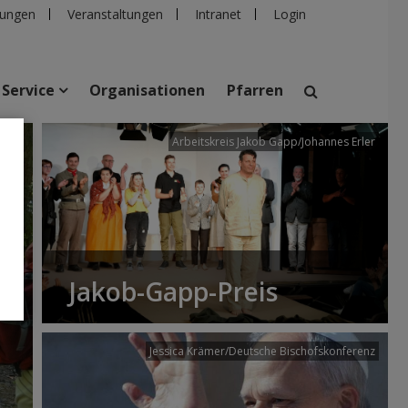
ungen
Veranstaltungen
Intranet
Login
Service
Organisationen
Pfarren
/dibk
Arbeitskreis Jakob Gapp/Johannes Erler
suchen
taltungen
Personen
Pfarren
Einrichtungen
Jakob-Gapp-Preis
Jessica Krämer/Deutsche Bischofskonferenz