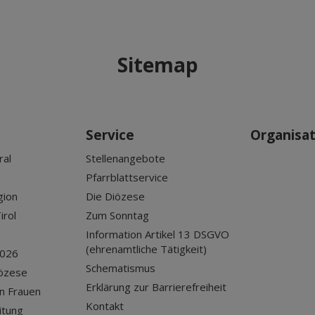
Sitemap
Service
Organisa
ral
Stellenangebote
Pfarrblattservice
gion
Die Diözese
irol
Zum Sonntag
Information Artikel 13 DSGVO
(ehrenamtliche Tätigkeit)
2026
Schematismus
iözese
Erklärung zur Barrierefreiheit
n Frauen
Kontakt
itung