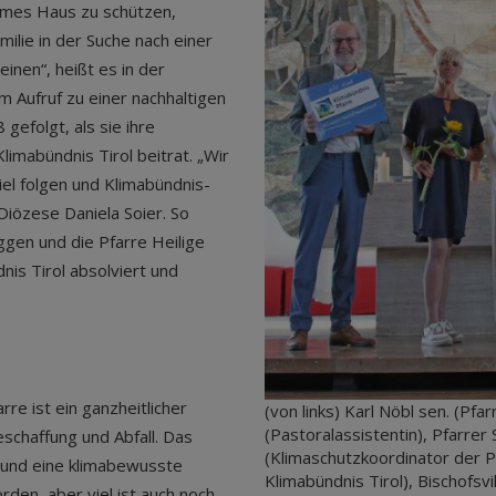
ames Haus zu schützen,
ilie in der Suche nach einer
inen“, heißt es in der
m Aufruf zu einer nachhaltigen
gefolgt, als sie ihre
limabündnis Tirol beitrat. „Wir
iel folgen und Klimabündnis-
iözese Daniela Soier. So
ggen und die Pfarre Heilige
is Tirol absolviert und
e ist ein ganzheitlicher
(von links) Karl Nöbl sen. (P
(Pastoralassistentin), Pfarrer 
eschaffung und Abfall. Das
(Klimaschutzkoordinator der P
e und eine klimabewusste
Klimabündnis Tirol), Bischofsv
rden, aber viel ist auch noch