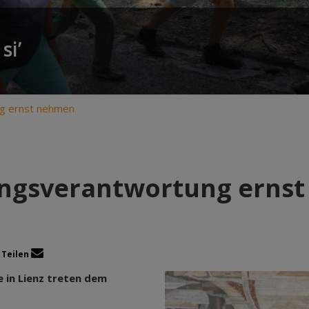
si’
g ernst nehmen
ngsverantwortung erns
Teilen
e in Lienz treten dem