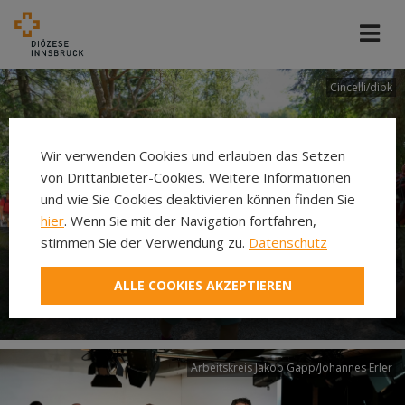
Cincelli/dibk
Wir verwenden Cookies und erlauben das Setzen
von Drittanbieter-Cookies. Weitere Informationen
und wie Sie Cookies deaktivieren können finden Sie
hier
. Wenn Sie mit der Navigation fortfahren,
stimmen Sie der Verwendung zu.
Datenschutz
Neuer Pilgerweg Via
ALLE COOKIES AKZEPTIEREN
Laudato si’
Arbeitskreis Jakob Gapp/Johannes Erler