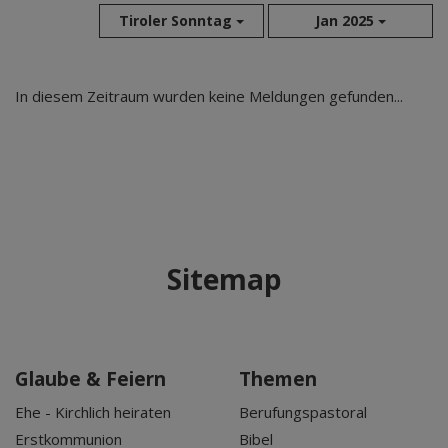
Tiroler Sonntag
Jan 2025
Aug 2026
In diesem Zeitraum wurden keine Meldungen gefunden...
Jul 2026
Jun 2026
Mai 2026
Apr 2026
Mär 2026
Feb 2026
Sitemap
Jan 2026
Dez 2025
Nov 2025
Okt 2025
Glaube & Feiern
Themen
Sep 2025
Ehe - Kirchlich heiraten
Berufungspastoral
Erstkommunion
Bibel