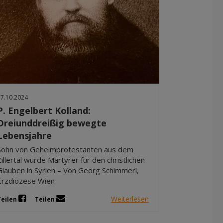
17.10.2024
P. Engelbert Kolland:
Dreiunddreißig bewegte
Lebensjahre
Sohn von Geheimprotestanten aus dem
Zillertal wurde Märtyrer für den christlichen
Glauben in Syrien – Von Georg Schimmerl,
Erzdiözese Wien
Weiterlesen
Teilen
Teilen