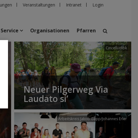
ungen
Veranstaltungen
Intranet
Login
Service
Organisationen
Pfarren
Cincelli/dibk
suchen
taltungen
Personen
Pfarren
Einrichtungen
Neuer Pilgerweg Via
Laudato si’
Arbeitskreis Jakob Gapp/Johannes Erler