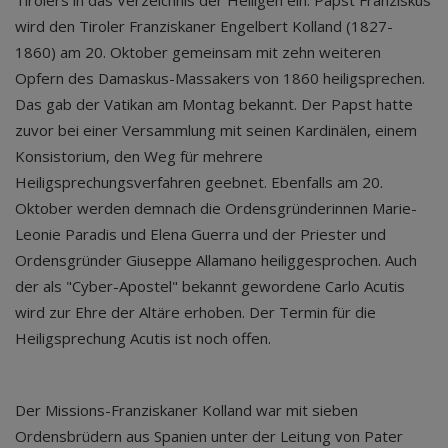
Tirolers in das Verzeichnis der Heiligen ein: Papst Franziskus
wird den Tiroler Franziskaner Engelbert Kolland (1827-
1860) am 20. Oktober gemeinsam mit zehn weiteren
Opfern des Damaskus-Massakers von 1860 heiligsprechen.
Das gab der Vatikan am Montag bekannt. Der Papst hatte
zuvor bei einer Versammlung mit seinen Kardinälen, einem
Konsistorium, den Weg für mehrere
Heiligsprechungsverfahren geebnet. Ebenfalls am 20.
Oktober werden demnach die Ordensgründerinnen Marie-
Leonie Paradis und Elena Guerra und der Priester und
Ordensgründer Giuseppe Allamano heiliggesprochen. Auch
der als "Cyber-Apostel" bekannt gewordene Carlo Acutis
wird zur Ehre der Altäre erhoben. Der Termin für die
Heiligsprechung Acutis ist noch offen.
Der Missions-Franziskaner Kolland war mit sieben
Ordensbrüdern aus Spanien unter der Leitung von Pater