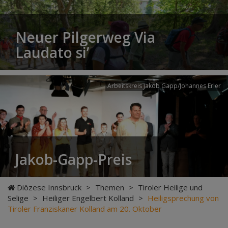
Neuer Pilgerweg Via
Laudato si’
Arbeitskreis Jakob Gapp/Johannes Erler
Jakob-Gapp-Preis
Diözese Innsbruck
>
Themen
>
Tiroler Heilige und
Selige
>
Heiliger Engelbert Kolland
>
Heiligsprechung von
Tiroler Franziskaner Kolland am 20. Oktober