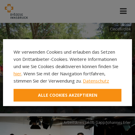
Cincelli/dibk
Wir verwenden Cookies und erlauben das Setzen
von Drittanbieter-Cookies. Weitere Informationen
und wie Sie Cookies deaktivieren können finden Sie
hier
. Wenn Sie mit der Navigation fortfahren,
stimmen Sie der Verwendung zu.
Datenschutz
Neuer Pilgerweg Via
ALLE COOKIES AKZEPTIEREN
Laudato si’
Arbeitskreis Jakob Gapp/Johannes Erler