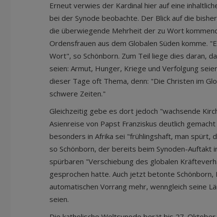
Erneut verwies der Kardinal hier auf eine inhaltlic
bei der Synode beobachte. Der Blick auf die bishe
die überwiegende Mehrheit der zu Wort kommende
Ordensfrauen aus dem Globalen Süden komme. "Eu
Wort", so Schönborn. Zum Teil liege dies daran, d
seien: Armut, Hunger, Kriege und Verfolgung sei
dieser Tage oft Thema, denn: "Die Christen im Gl
schwere Zeiten."
Gleichzeitig gebe es dort jedoch "wachsende Kirch
Asienreise von Papst Franziskus deutlich gemacht
besonders in Afrika sei "frühlingshaft, man spürt, 
so Schönborn, der bereits beim Synoden-Auftakt i
spürbaren "Verschiebung des globalen Kräfteverhä
gesprochen hatte. Auch jetzt betonte Schönborn,
automatischen Vorrang mehr, wenngleich seine L
seien.
Die katholische Weltsynode berät bis 27. Oktober