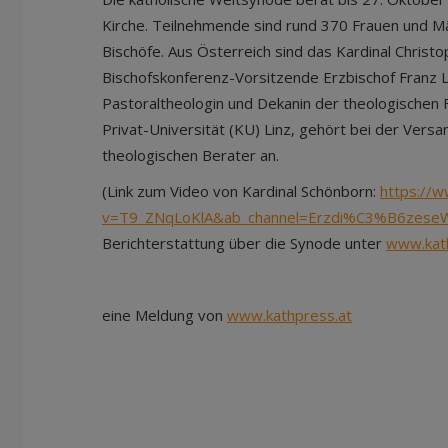
Kirche. Teilnehmende sind rund 370 Frauen und Mä
Bischöfe. Aus Österreich sind das Kardinal Christ
Bischofskonferenz-Vorsitzende Erzbischof Franz La
Pastoraltheologin und Dekanin der theologischen F
Privat-Universität (KU) Linz, gehört bei der Ver
theologischen Berater an.
(Link zum Video von Kardinal Schönborn:
https://
v=T9_ZNqLoKlA&ab_channel=Erzdi%C3%B6zese
Berichterstattung über die Synode unter
www.kat
eine Meldung von
www.kathpress.at