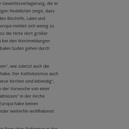
he Gewichtsverlagerung, die er
rigen Redelisten zeige, dass
n Bischöfe, Laien und
ropa meldet sich wenig zu
ass die Nöte dort größer
en bei den Wortmeldungen
obalen Süden gehen durch
en", wie zuletzt auch die
 habe. Der Katholizismus auch
diese Kirchen sind lebendig",
n der Vorwoche von einer
ltnisses" in der Kirche
 Europa habe keinen
änder weiterhin wohlhabend
 in Rom über Reformen in der