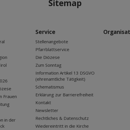
Sitemap
Service
Organisa
ral
Stellenangebote
Pfarrblattservice
gion
Die Diözese
irol
Zum Sonntag
Information Artikel 13 DSGVO
(ehrenamtliche Tätigkeit)
2026
Schematismus
iözese
Erklärung zur Barrierefreiheit
n Frauen
Kontakt
itung
Newsletter
Rechtliches & Datenschutz
n in der
uck
Wiedereintritt in die Kirche