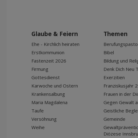
Glaube & Feiern
Themen
Ehe - Kirchlich heiraten
Berufungspasto
Erstkommunion
Bibel
Fastenzeit 2026
Bildung und Reli
Firmung
Denk Dich Neu T
Gottesdienst
Exerzitien
Karwoche und Ostern
Franziskusjahr 
Krankensalbung
Frauen in der D
Maria Magdalena
Gegen Gewalt a
Taufe
Geistliche Begle
Versöhnung
Gemeinde
Weihe
Gewaltpräventio
Diözese Innsbr