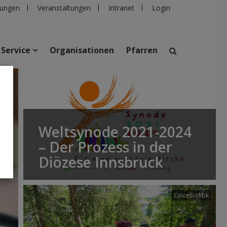
ungen
Veranstaltungen
Intranet
Login
Service
Organisationen
Pfarren
suchen
taltungen
Personen
Pfarren
Einrichtungen
Weltsynode 2021-2024
– Der Prozess in der
Diözese Innsbruck
Cincelli/dibk