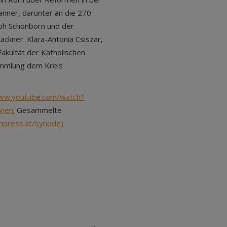
nner, darunter an die 270
oph Schönborn und der
ckner. Klara-Antonia Csiszar,
akultät der Katholischen
sammlung dem Kreis
www.youtube.com/watch?
Wien
; Gesammelte
hpress.at/synode)