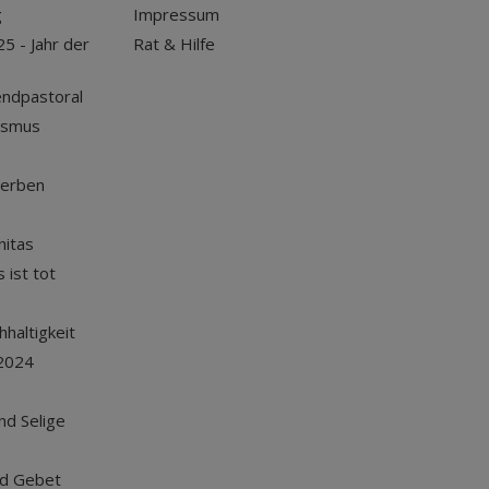
g
Impressum
25 - Jahr der
Rat & Hilfe
endpastoral
ismus
terben
nitas
 ist tot
haltigkeit
2024
und Selige
nd Gebet