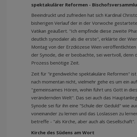
spektakulärer Reformen - Bischofsversammlun
Beeindruckt und zufrieden hat sich Kardinal Chris
bisherigen Verlauf der in der Vorwoche gestarte
Vatikan geäußert. "Ich empfinde diese zweite Pha
deutlich synodaler als die erste", erklärte der Wi
Montag von der Erzdiözese Wien veröffentlichten 
der Synode, die er beobachte, sei wertvoll, denn d
Prozess benötige Zeit.
Zeit für "irgendwelche spektakuläre Reformen" 
nach momentan nicht, vielmehr gehe es um ein au
"gemeinsames Hören, wohin führt uns Gott in dies
verändernden Welt". Das sei auch das Hauptanlieg
Synode sei für ihn eine "Schule der Geduld" wie au
voneinander zu lernen und das Loslassen zu lern
betreffe - "als Kirche, aber auch als Gesellschaft".
Kirche des Südens am Wort