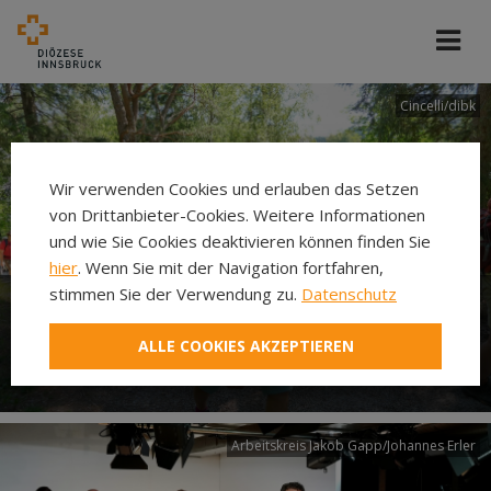
Cincelli/dibk
Wir verwenden Cookies und erlauben das Setzen
von Drittanbieter-Cookies. Weitere Informationen
und wie Sie Cookies deaktivieren können finden Sie
hier
. Wenn Sie mit der Navigation fortfahren,
stimmen Sie der Verwendung zu.
Datenschutz
Neuer Pilgerweg Via
ALLE COOKIES AKZEPTIEREN
Laudato si’
Arbeitskreis Jakob Gapp/Johannes Erler