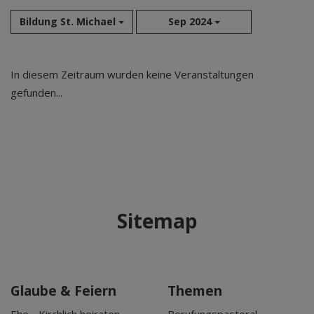
Bildung St. Michael
Sep 2024
Aug 2026
In diesem Zeitraum wurden keine Veranstaltungen
Sep 2026
gefunden...
Okt 2026
Nov 2026
Dez 2026
Jan 2027
Feb 2027
Mär 2027
Sitemap
Apr 2027
Mai 2027
Jun 2027
Jul 2027
Glaube & Feiern
Themen