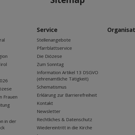
Service
Organisa
ral
Stellenangebote
Pfarrblattservice
gion
Die Diözese
irol
Zum Sonntag
Information Artikel 13 DSGVO
(ehrenamtliche Tätigkeit)
2026
Schematismus
iözese
Erklärung zur Barrierefreiheit
n Frauen
Kontakt
itung
Newsletter
Rechtliches & Datenschutz
n in der
uck
Wiedereintritt in die Kirche