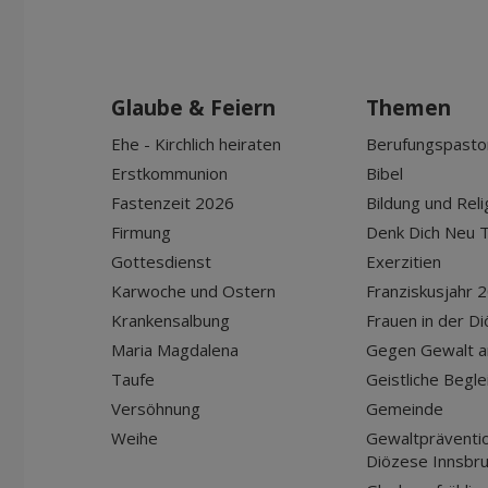
Glaube & Feiern
Themen
Ehe - Kirchlich heiraten
Berufungspasto
Erstkommunion
Bibel
Fastenzeit 2026
Bildung und Reli
Firmung
Denk Dich Neu T
Gottesdienst
Exerzitien
Karwoche und Ostern
Franziskusjahr 
Krankensalbung
Frauen in der D
Maria Magdalena
Gegen Gewalt a
Taufe
Geistliche Begle
Versöhnung
Gemeinde
Weihe
Gewaltpräventio
Diözese Innsbr