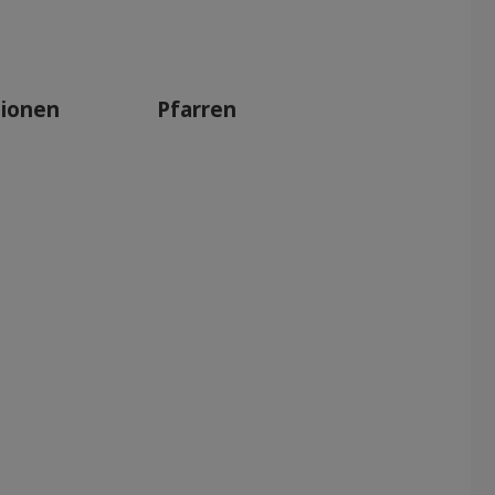
Apr 2027
Mai 2027
Jun 2027
tionen
Pfarren
Jul 2027