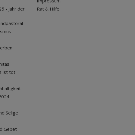
g
Impressum
25 - Jahr der
Rat & Hilfe
endpastoral
ismus
terben
nitas
 ist tot
haltigkeit
2024
und Selige
nd Gebet