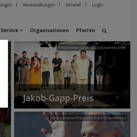
ungen
Veranstaltungen
Intranet
Login
Service
Organisationen
Pfarren
/dibk
Arbeitskreis Jakob Gapp/Johannes Erler
suchen
taltungen
Personen
Pfarren
Einrichtungen
Jakob-Gapp-Preis
Jessica Krämer/Deutsche Bischofskonferenz