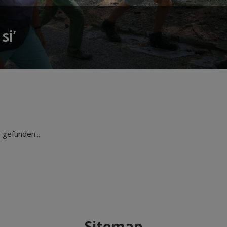
si’
gefunden...
Sitemap