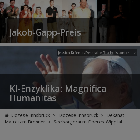
Jakob-Gapp-Preis
Jessica Krämer/Deutsche Bischofskonferenz
KI-Enzyklika: Magnifica
Humanitas
Diözese Innsbruck
>
Diözese Innsbruck
>
Dekanat
Matrei am Brenner
>
Seelsorgeraum Oberes Wipptal