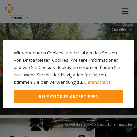
Cincelli/dibk
Wir verwenden Cookies und erlauben das Setzen
von Drittanbieter-Cookies. Weitere Informationen
und wie Sie Cookies deaktivieren können finden Sie
hier
. Wenn Sie mit der Navigation fortfahren,
stimmen Sie der Verwendung zu.
Datenschutz
Neuer Pilgerweg Via
ALLE COOKIES AKZEPTIEREN
Laudato si’
Arbeitskreis Jakob Gapp/Johannes Erler