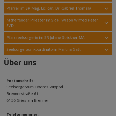
Pfarrer im SR Mag. Lic. can. Dr. Gabriel Thomalla
Mithelfender Priester im SR P. Wilson Wilfred Peter
SVD
Pfarrseelsorgerin im SR Juliane Strickner MA
Seelsorgeraumkoordinatorin Martina Gatt
Über uns
Postanschrift:
Seelsorgeraum Oberes Wipptal
Brennerstraße 61
6156 Gries am Brenner
Telefonnummer: