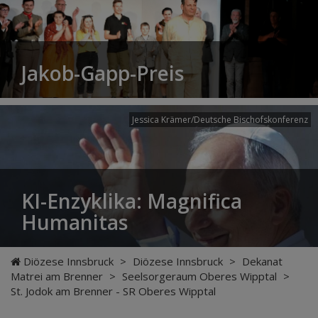
Jakob-Gapp-Preis
Jessica Krämer/Deutsche Bischofskonferenz
KI-Enzyklika: Magnifica
Humanitas
Diözese Innsbruck
>
Diözese Innsbruck
>
Dekanat
Matrei am Brenner
>
Seelsorgeraum Oberes Wipptal
>
St. Jodok am Brenner - SR Oberes Wipptal