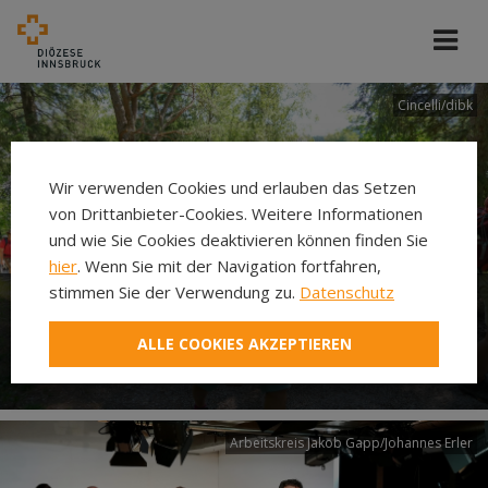
Cincelli/dibk
Wir verwenden Cookies und erlauben das Setzen
von Drittanbieter-Cookies. Weitere Informationen
und wie Sie Cookies deaktivieren können finden Sie
hier
. Wenn Sie mit der Navigation fortfahren,
stimmen Sie der Verwendung zu.
Datenschutz
Neuer Pilgerweg Via
ALLE COOKIES AKZEPTIEREN
Laudato si’
Arbeitskreis Jakob Gapp/Johannes Erler