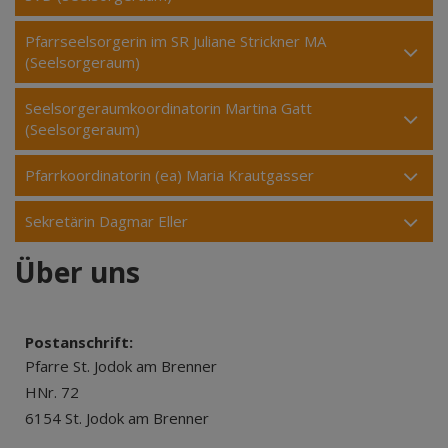
Pfarrseelsorgerin im SR Juliane Strickner MA
(Seelsorgeraum)
Seelsorgeraumkoordinatorin Martina Gatt
(Seelsorgeraum)
Pfarrkoordinatorin (ea) Maria Krautgasser
Sekretärin Dagmar Eller
Über uns
Postanschrift:
Pfarre St. Jodok am Brenner
HNr. 72
6154 St. Jodok am Brenner