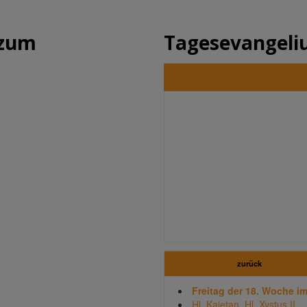
 zum
Tagesevangel
zurück
Freitag der 18. Woche im
Hl. Kajetan
,
Hl. Xystus II.