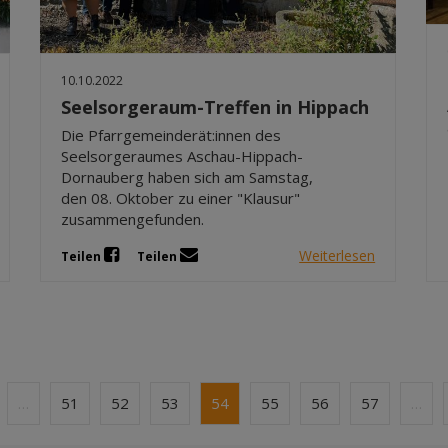
10.10.2022
Seelsorgeraum-Treffen in Hippach
Die Pfarrgemeinderät:innen des
Seelsorgeraumes Aschau-Hippach-
Dornauberg haben sich am Samstag,
den 08. Oktober zu einer "Klausur"
zusammengefunden.
Weiterlesen
Teilen
Teilen
…
51
52
53
54
55
56
57
…