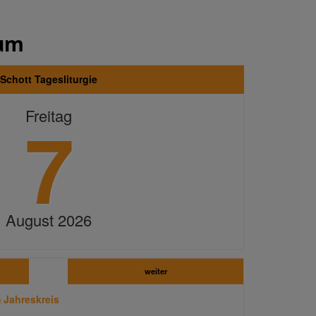
ium
Schott Tagesliturgie
7
Freitag
August 2026
weiter
 Jahreskreis