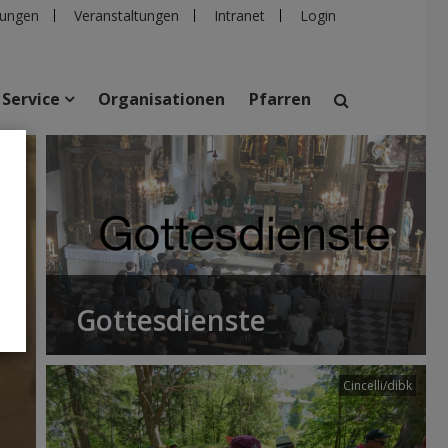
ungen
Veranstaltungen
Intranet
Login
Service
Organisationen
Pfarren
suchen
taltungen
Personen
Pfarren
Einrichtungen
Gottesdienste
Cincelli/dibk