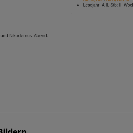
Lesejahr: A II, Stb: II. Wo
ng und Nikodemus-Abend.
Bildern